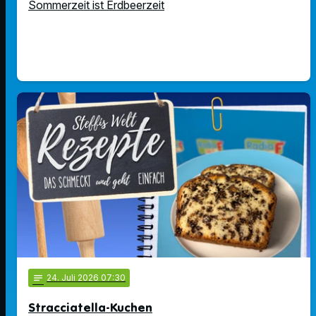
Sommerzeit ist Erdbeerzeit
notes
24
. Juli 2026 07:30
Stracciatella-Kuchen