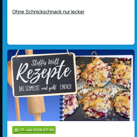
Ohne Schnickschnack nur lecker
notes
17
. Juli 2026 07:30