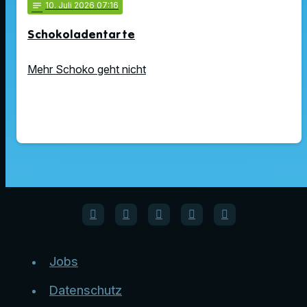
notes
10
. Juli 2026 07:16
Schokoladentarte
Mehr Schoko geht nicht
Jobs
Datenschutz