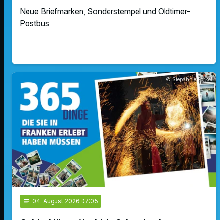
Neue Briefmarken, Sonderstempel und Oldtimer-
Postbus
© Stepahnie Forkel
notes
04
. August 2026 07:05