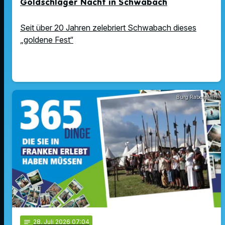
Goldschläger Nacht in Schwabach
Seit über 20 Jahren zelebriert Schwabach dieses
„goldene Fest“
Burg Rabenstein
notes
28
. Juli 2026 07:04