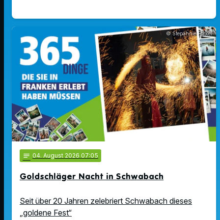
© Stepahnie Forkel
notes
04
. August 2026 07:05
Goldschläger Nacht in Schwabach
Seit über 20 Jahren zelebriert Schwabach dieses
„goldene Fest“