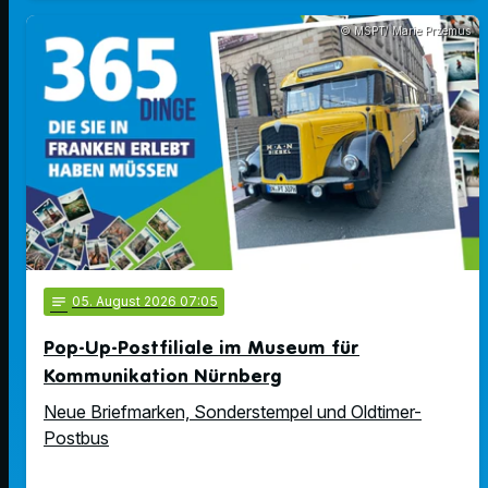
© MSPT/ Marie Przemus
notes
05
. August 2026 07:05
Pop-Up-Postfiliale im Museum für
Kommunikation Nürnberg
Neue Briefmarken, Sonderstempel und Oldtimer-
Postbus