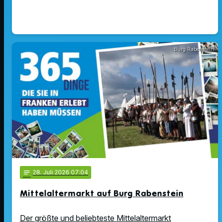
Burg Rabenstein
notes
28
. Juli 2026 07:04
Mittelaltermarkt auf Burg Rabenstein
Der größte und beliebteste Mittelaltermarkt