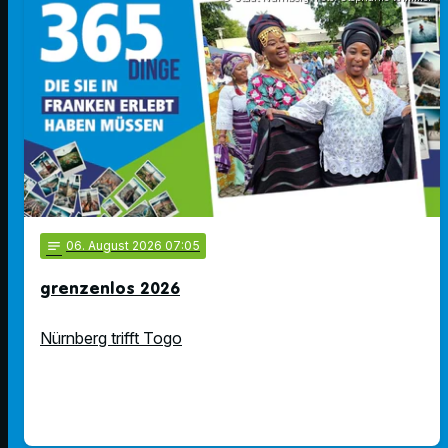
notes
06
. August 2026 07:05
grenzenlos 2026
Nürnberg trifft Togo