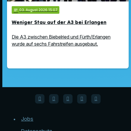
notes
03
. August 2026 15:07
Weniger Stau auf der A3 bei Erlangen
Die A3 zwischen Biebelried und Fürth/Erlangen
wurde auf sechs Fahrstreifen ausgebaut.
Jobs