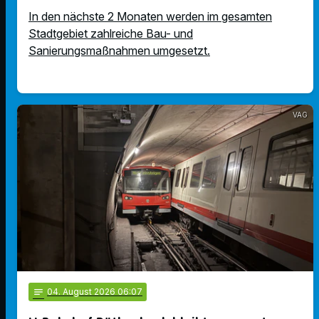
In den nächste 2 Monaten werden im gesamten
Stadtgebiet zahlreiche Bau- und
Sanierungsmaßnahmen umgesetzt.
VAG
notes
04
. August 2026 06:07