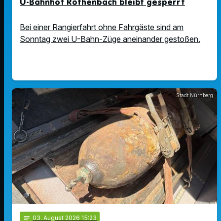
U-Bahnhof Röthenbach bleibt gesperrt
Bei einer Rangierfahrt ohne Fahrgäste sind am
Sonntag zwei U-Bahn-Züge aneinander gestoßen.
Stadt Nürnberg
notes
03
. August 2026 15:23