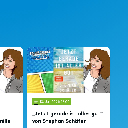
notes
10
. Juli 2026 12:00
„Jetzt gerade ist alles gut“
ille
von Stephan Schäfer