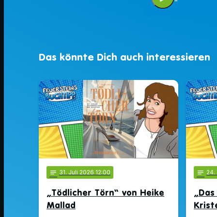
Das könnte Dich auch interessieren
notes
31
. Juli 2026 12:00
notes
24
.
„Tödlicher Törn“ von Heike
„Das
Mallad
Krist