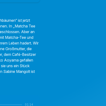
bäumen“ ist jetzt
enen. In „Matcha Tee
eschlossen. Aber an
 mit Matcha-Tee und
 ihrem Leben hadert. Wir
ine Großmutter, die
ter, dem Café-Besitzer
iko Aoyama gefallen
sie uns ein Stück
n Sabine Mangolt ist
01:14