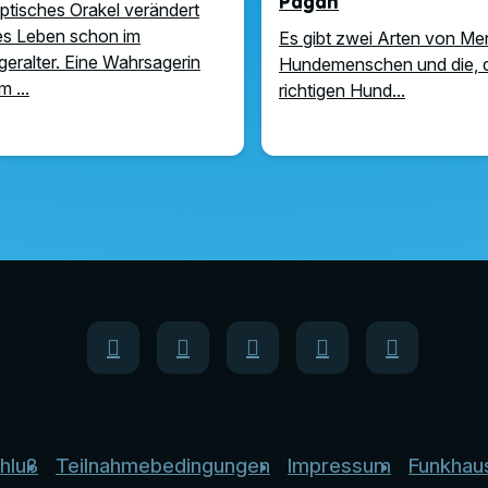
Pagán
yptisches Orakel verändert
es Leben schon im
Es gibt zwei Arten von M
eralter. Eine Wahrsagerin
Hundemenschen und die, 
 ...
richtigen Hund...
hluß
Teilnahmebedingungen
Impressum
Funkhau