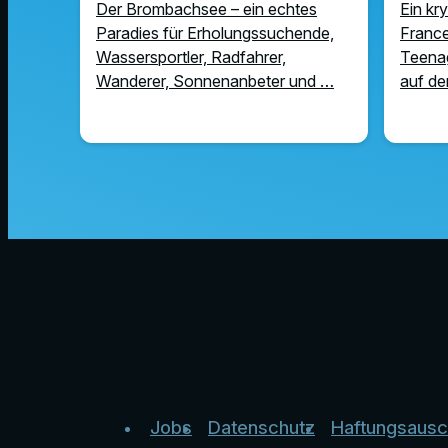
Der Brombachsee – ein echtes
Ein kr
Paradies für Erholungssuchende,
Franc
Wassersportler, Radfahrer,
Teenag
Wanderer, Sonnenanbeter und …
auf dem
Jobs
Datenschutz
Haftungsausc