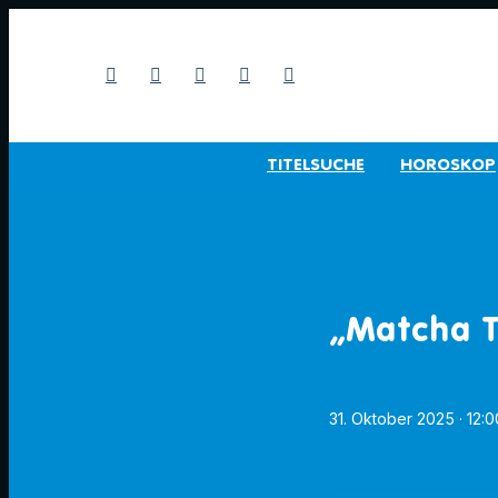
TITELSUCHE
HOROSKOP
„Matcha 
31. Oktober 2025
· 12: