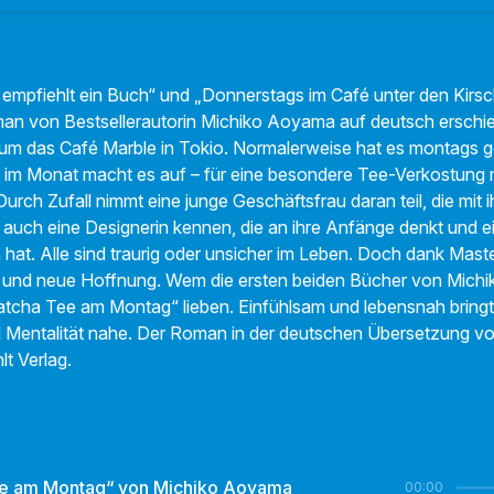
mpfiehlt ein Buch“ und „Donnerstags im Café unter den Kirsch
oman von Bestsellerautorin Michiko Aoyama auf deutsch erschi
um das Café Marble in Tokio. Normalerweise hat es montags g
 im Monat macht es auf – für eine besondere Tee-Verkostung
Durch Zufall nimmt eine junge Geschäftsfrau daran teil, die mit
auch eine Designerin kennen, die an ihre Anfänge denkt und e
lin hat. Alle sind traurig oder unsicher im Leben. Doch dank Mas
ft und neue Hoffnung. Wem die ersten beiden Bücher von Mich
tcha Tee am Montag“ lieben. Einfühlsam und lebensnah bringt 
d Mentalität nahe. Der Roman in der deutschen Übersetzung vo
t Verlag.
e am Montag“ von Michiko Aoyama
00:00