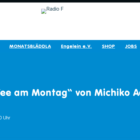
MONATSBLÄDDLA
Engelein e.V.
SHOP
JOBS
Tee am Montag“ von Michiko 
00 Uhr