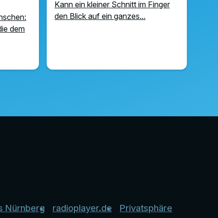
Kann ein kleiner Schnitt im Finger
den Blick auf ein ganzes...
enschen:
die dem
s Nürnberg
radioplayer.de
Privatsphäre