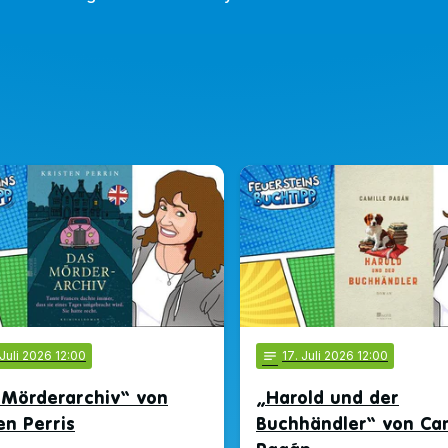
 Juli 2026 12:00
notes
17
. Juli 2026 12:00
 Mörderarchiv“ von
„Harold und der
en Perris
Buchhändler“ von Cam