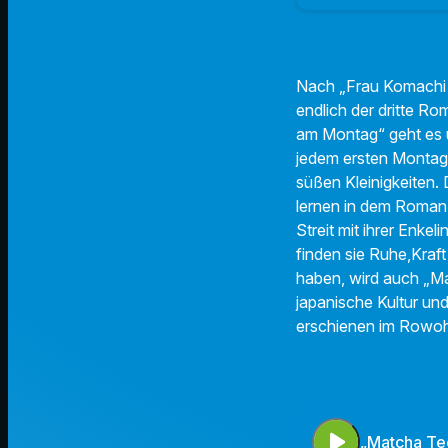
Nach „Frau Komachi e
endlich der dritte R
am Montag“ geht es 
jedem ersten Montag
süßen Kleinigkeiten. 
lernen in dem Roman 
Streit mit ihrer Enke
finden sie Ruhe,Kra
haben, wird auch „Ma
japanische Kultur un
erschienen im Rowohl
play_arrow
„Matcha Te