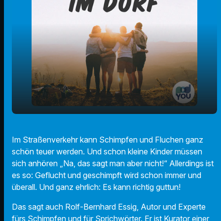
⚡Potz! Blitz! - Ausstellung übers Schimpfen
play_arrow
Im Straßenverkehr kann Schimpfen und Fluchen ganz
und Fluchen🤬
schön teuer werden. Und schon kleine Kinder müssen
00:00
03:21
sich anhören „Na, das sagt man aber nicht!“ Allerdings ist
es so: Geflucht und geschimpft wird schon immer und
überall. Und ganz ehrlich: Es kann richtig guttun!
Das sagt auch Rolf-Bernhard Essig, Autor und Experte
fürs Schimpfen und für Sprichwörter. Er ist Kurator einer