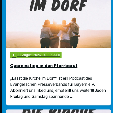
play_arrow
08
. August 2026 04:00
· 03:11
Quereinstieg in den Pfarrberuf
„Lasst die Kirche im Dorf“ ist ein Podcast des
Evangelischen Presseverbands für Bayern e.V.
Abonniert uns, liked uns, empfehlt uns weiter!!! Jeden
Freitag und Samstag spannende …