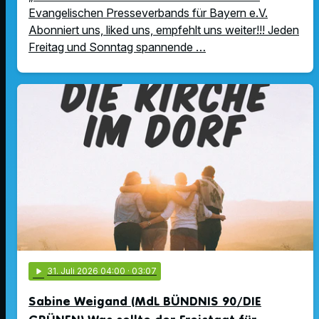
Evangelischen Presseverbands für Bayern e.V.
Abonniert uns, liked uns, empfehlt uns weiter!!! Jeden
Freitag und Sonntag spannende …
play_arrow
31
. Juli 2026 04:00
· 03:07
Sabine Weigand (MdL BÜNDNIS 90/DIE