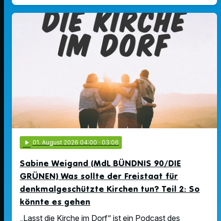
play_arrow
01
. August 2026 04:00
· 03:06
Sabine Weigand (MdL BÜNDNIS 90/DIE
GRÜNEN) Was sollte der Freistaat für
denkmalgeschützte Kirchen tun? Teil 2: So
könnte es gehen
„Lasst die Kirche im Dorf“ ist ein Podcast des