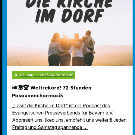
play_arrow
07
. August 2026 04:00
· 03:09
🎺🌍🏆 Weltrekord! 72 Stunden
Posaunenchormusik
„Lasst die Kirche im Dorf“ ist ein Podcast des
Evangelischen Presseverbands für Bayern e.V.
Abonniert uns, liked uns, empfehlt uns weiter!!! Jeden
Freitag und Samstag spannende …