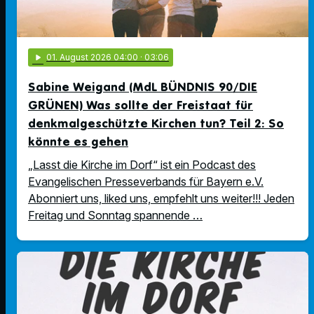
play_arrow
01
. August 2026 04:00
· 03:06
Sabine Weigand (MdL BÜNDNIS 90/DIE
GRÜNEN) Was sollte der Freistaat für
denkmalgeschützte Kirchen tun? Teil 2: So
könnte es gehen
„Lasst die Kirche im Dorf“ ist ein Podcast des
Evangelischen Presseverbands für Bayern e.V.
Abonniert uns, liked uns, empfehlt uns weiter!!! Jeden
Freitag und Sonntag spannende …