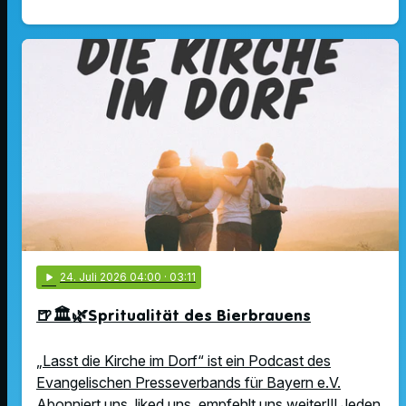
play_arrow
24
. Juli 2026 04:00
· 03:11
🍺🏛️🌿Spritualität des Bierbrauens
„Lasst die Kirche im Dorf“ ist ein Podcast des
Evangelischen Presseverbands für Bayern e.V.
Abonniert uns, liked uns, empfehlt uns weiter!!! Jeden