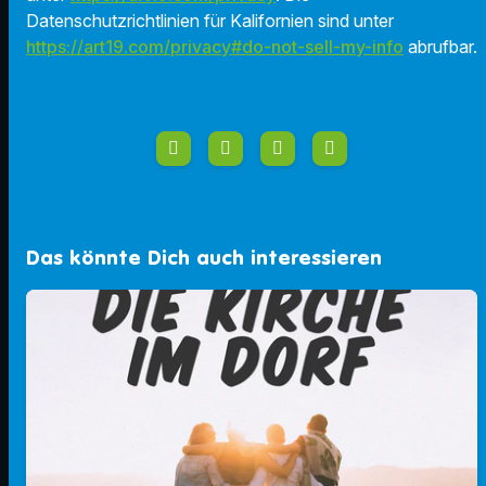
Datenschutzrichtlinien für Kalifornien sind unter
https://art19.com/privacy#do-not-sell-my-info
abrufbar.
Das könnte Dich auch interessieren