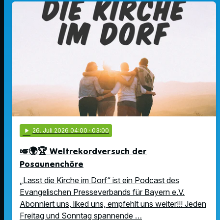
play_arrow
26
. Juli 2026 04:00
· 03:00
🎺🌍🏆 Weltrekordversuch der
Posaunenchöre
„Lasst die Kirche im Dorf“ ist ein Podcast des
Evangelischen Presseverbands für Bayern e.V.
Abonniert uns, liked uns, empfehlt uns weiter!!! Jeden
Freitag und Sonntag spannende …