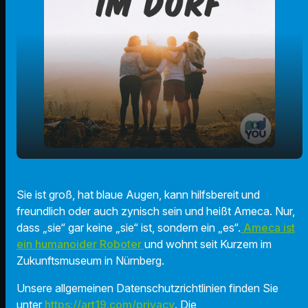
🤖 Humanoider Roboter Ameca im
play_arrow
Sie ist groß, hat blaue Augen, kann hilfsbereit und
Nürnberger Zukunftsmuseum
freundlich oder auch zynisch sein und heißt Ameca. Nur,
00:00
02:49
dass „sie“ gar keine „sie“ ist, sondern ein „es“.
Ameca ist
ein humanoider Roboter
und wohnt seit Kurzem im
Zukunftsmuseum in Nürnberg.
Unsere allgemeinen Datenschutzrichtlinien finden Sie
unter
https://art19.com/privacy
. Die