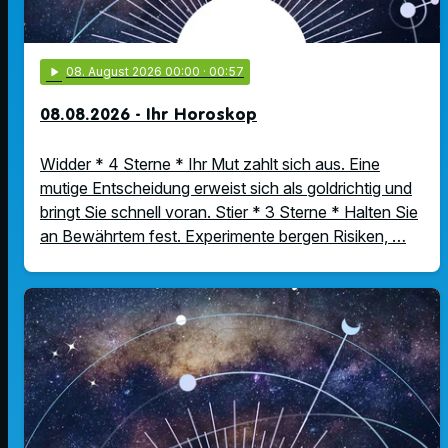
play_arrow
08
. August 2026 00:00
· 00:57
08.08.2026 - Ihr Horoskop
Widder * 4 Sterne * Ihr Mut zahlt sich aus. Eine
mutige Entscheidung erweist sich als goldrichtig und
bringt Sie schnell voran. Stier * 3 Sterne * Halten Sie
an Bewährtem fest. Experimente bergen Risiken, …