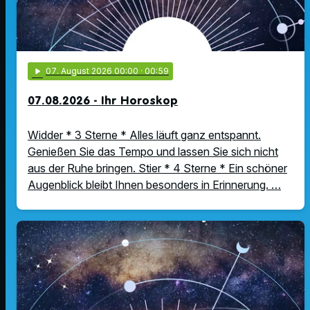
play_arrow
07
. August 2026 00:00
· 00:59
07.08.2026 - Ihr Horoskop
Widder * 3 Sterne * Alles läuft ganz entspannt.
Genießen Sie das Tempo und lassen Sie sich nicht
aus der Ruhe bringen. Stier * 4 Sterne * Ein schöner
Augenblick bleibt Ihnen besonders in Erinnerung. …