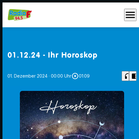
menu
01.12.24 - Ihr Horoskop
play_circle_outline
headphones
chrome_reader_mode
01. Dezember 2024
· 00:00 Uhr
01:09