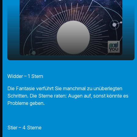
play_arrow
01.12.24 - Ihr Horoskop
Widder – 1 Stern
00:00
01:09
Die Fantasie verführt Sie manchmal zu unüberlegten
Schritten. Die Sterne raten: Augen auf, sonst könnte es
Probleme geben.
Stier – 4 Sterne