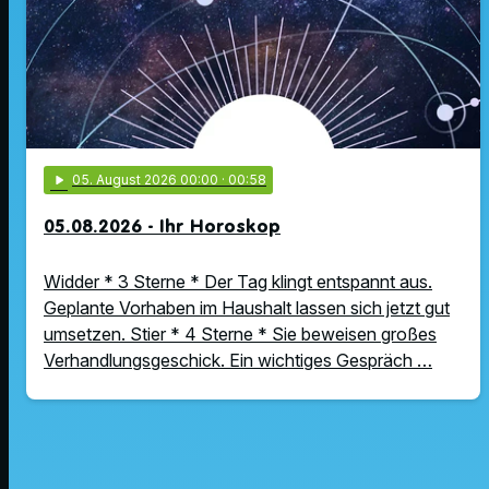
play_arrow
05
. August 2026 00:00
· 00:58
05.08.2026 - Ihr Horoskop
Widder * 3 Sterne * Der Tag klingt entspannt aus.
Geplante Vorhaben im Haushalt lassen sich jetzt gut
umsetzen. Stier * 4 Sterne * Sie beweisen großes
Verhandlungsgeschick. Ein wichtiges Gespräch …