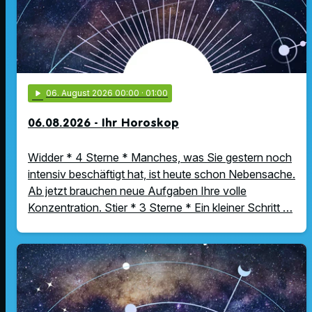
play_arrow
06
. August 2026 00:00
· 01:00
06.08.2026 - Ihr Horoskop
Widder * 4 Sterne * Manches, was Sie gestern noch
intensiv beschäftigt hat, ist heute schon Nebensache.
Ab jetzt brauchen neue Aufgaben Ihre volle
Konzentration. Stier * 3 Sterne * Ein kleiner Schritt …