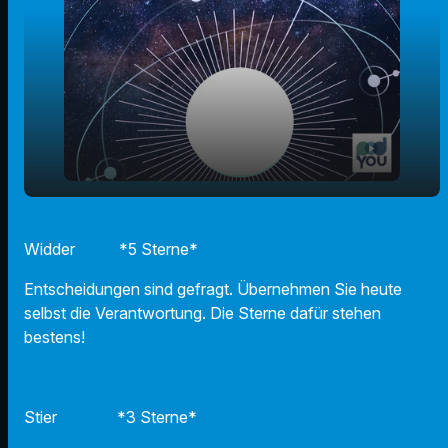
play_arrow
02.07.2025 - Ihr Horoskop
Widder *5 Sterne*
00:00
01:01
Entscheidungen sind gefragt. Übernehmen Sie heute
selbst die Verantwortung. Die Sterne dafür stehen
bestens!
Stier *3 Sterne*