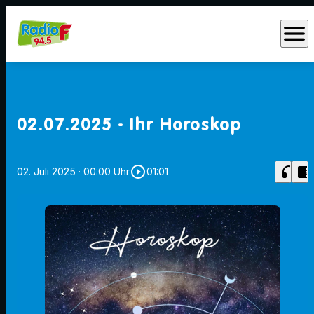
menu
02.07.2025 - Ihr Horoskop
play_circle_outline
headphones
chrome_reader_mode
02. Juli 2025
· 00:00 Uhr
01:01