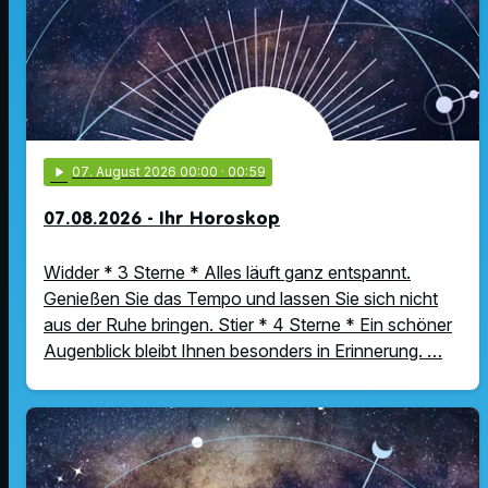
play_arrow
07
. August 2026 00:00
· 00:59
07.08.2026 - Ihr Horoskop
Widder * 3 Sterne * Alles läuft ganz entspannt.
Genießen Sie das Tempo und lassen Sie sich nicht
aus der Ruhe bringen. Stier * 4 Sterne * Ein schöner
Augenblick bleibt Ihnen besonders in Erinnerung. …