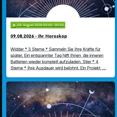
play_arrow
09
. August 2026 00:00
· 00:55
09.08.2026 - Ihr Horoskop
Widder * 3 Sterne * Sammeln Sie Ihre Kräfte für
später. Ein entspannter Tag hilft Ihnen, die inneren
Batterien wieder komplett aufzuladen. Stier * 4
Sterne * Ihre Ausdauer wird belohnt. Ein Projekt, …