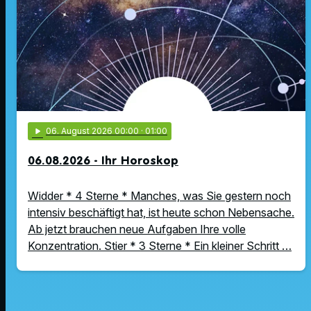
play_arrow
06
. August 2026 00:00
· 01:00
06.08.2026 - Ihr Horoskop
Widder * 4 Sterne * Manches, was Sie gestern noch
intensiv beschäftigt hat, ist heute schon Nebensache.
Ab jetzt brauchen neue Aufgaben Ihre volle
Konzentration. Stier * 3 Sterne * Ein kleiner Schritt …