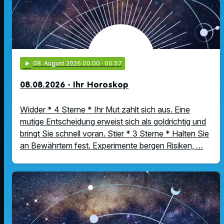
play_arrow
08
. August 2026 00:00
· 00:57
08.08.2026 - Ihr Horoskop
Widder * 4 Sterne * Ihr Mut zahlt sich aus. Eine
mutige Entscheidung erweist sich als goldrichtig und
bringt Sie schnell voran. Stier * 3 Sterne * Halten Sie
an Bewährtem fest. Experimente bergen Risiken, …