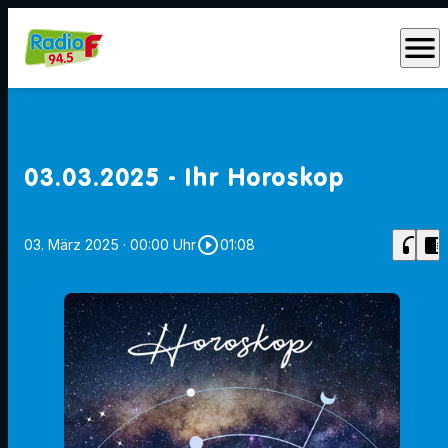
menu
03.03.2025 - Ihr Horoskop
play_circle_outline
headphones
chrome_reader_mode
03. März 2025
· 00:00 Uhr
01:08