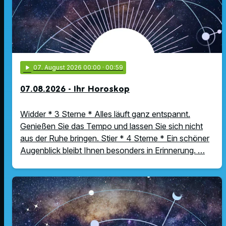
play_arrow
07
. August 2026 00:00
· 00:59
07.08.2026 - Ihr Horoskop
Widder * 3 Sterne * Alles läuft ganz entspannt.
Genießen Sie das Tempo und lassen Sie sich nicht
aus der Ruhe bringen. Stier * 4 Sterne * Ein schöner
Augenblick bleibt Ihnen besonders in Erinnerung. …