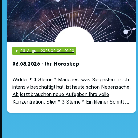
play_arrow
06
. August 2026 00:00
· 01:00
06.08.2026 - Ihr Horoskop
Widder * 4 Sterne * Manches, was Sie gestern noch
intensiv beschäftigt hat, ist heute schon Nebensache.
Ab jetzt brauchen neue Aufgaben Ihre volle
Konzentration. Stier * 3 Sterne * Ein kleiner Schritt …