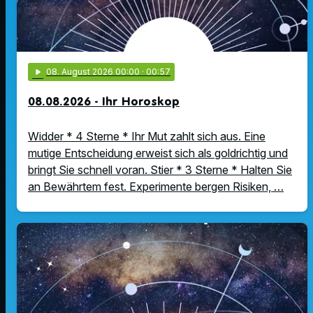
play_arrow
08
. August 2026 00:00
· 00:57
08.08.2026 - Ihr Horoskop
Widder * 4 Sterne * Ihr Mut zahlt sich aus. Eine
mutige Entscheidung erweist sich als goldrichtig und
bringt Sie schnell voran. Stier * 3 Sterne * Halten Sie
an Bewährtem fest. Experimente bergen Risiken, …