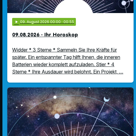
play_arrow
09
. August 2026 00:00
· 00:55
09.08.2026 - Ihr Horoskop
Widder * 3 Sterne * Sammeln Sie Ihre Kräfte für
später. Ein entspannter Tag hilft Ihnen, die inneren
Batterien wieder komplett aufzuladen. Stier * 4
Sterne * Ihre Ausdauer wird belohnt. Ein Projekt, …