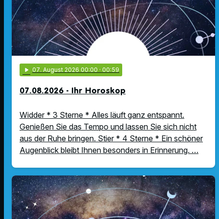
play_arrow
07
. August 2026 00:00
· 00:59
07.08.2026 - Ihr Horoskop
Widder * 3 Sterne * Alles läuft ganz entspannt.
Genießen Sie das Tempo und lassen Sie sich nicht
aus der Ruhe bringen. Stier * 4 Sterne * Ein schöner
Augenblick bleibt Ihnen besonders in Erinnerung. …