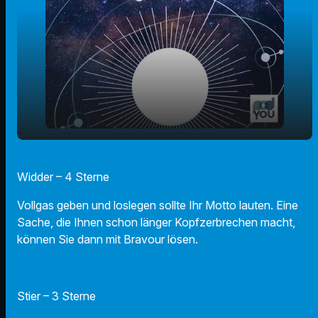
play_arrow
04.12.24 - Ihr Horoskop
Widder – 4 Sterne
00:00
01:10
Vollgas geben und loslegen sollte Ihr Motto lauten. Eine
Sache, die Ihnen schon länger Kopfzerbrechen macht,
können Sie dann mit Bravour lösen.
Stier – 3 Sterne