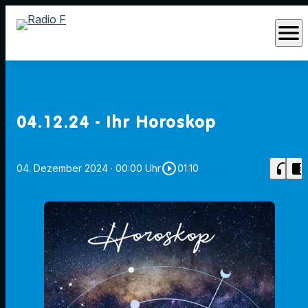
menu
04.12.24 - Ihr Horoskop
play_circle_outline
headphones
chrome_reader_mode
04. Dezember 2024
· 00:00 Uhr
01:10