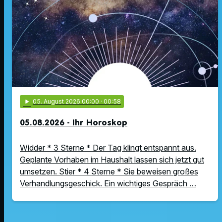
play_arrow
05
. August 2026 00:00
· 00:58
05.08.2026 - Ihr Horoskop
Widder * 3 Sterne * Der Tag klingt entspannt aus.
Geplante Vorhaben im Haushalt lassen sich jetzt gut
umsetzen. Stier * 4 Sterne * Sie beweisen großes
Verhandlungsgeschick. Ein wichtiges Gespräch …