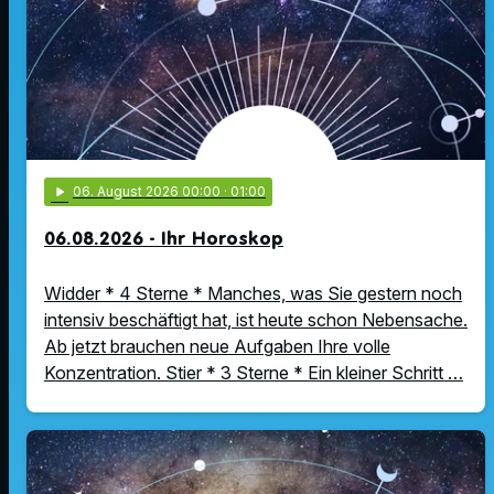
play_arrow
06
. August 2026 00:00
· 01:00
06.08.2026 - Ihr Horoskop
Widder * 4 Sterne * Manches, was Sie gestern noch
intensiv beschäftigt hat, ist heute schon Nebensache.
Ab jetzt brauchen neue Aufgaben Ihre volle
Konzentration. Stier * 3 Sterne * Ein kleiner Schritt …