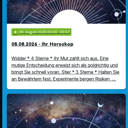
play_arrow
08
. August 2026 00:00
· 00:57
08.08.2026 - Ihr Horoskop
Widder * 4 Sterne * Ihr Mut zahlt sich aus. Eine
mutige Entscheidung erweist sich als goldrichtig und
bringt Sie schnell voran. Stier * 3 Sterne * Halten Sie
an Bewährtem fest. Experimente bergen Risiken, …