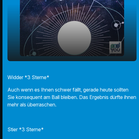
play_arrow
06.10.2025 - Ihr Horoskop
Widder *3 Sterne*
00:00
00:59
Auch wenn es Ihnen schwer fällt, gerade heute sollten
Sie konsequent am Ball bleiben. Das Ergebnis dürfte ihnen
mehr als überraschen.
Stier *3 Sterne*