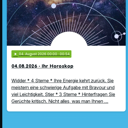
play_arrow
04
. August 2026 00:00
· 00:54
04.08.2026 - Ihr Horoskop
Widder * 4 Sterne * Ihre Energie kehrt zurück. Sie
meistern eine schwierige Aufgabe mit Bravour und
viel Leichtigkeit. Stier * 3 Sterne * Hinterfragen Sie
Gerüchte kritisch. Nicht alles, was man Ihnen …