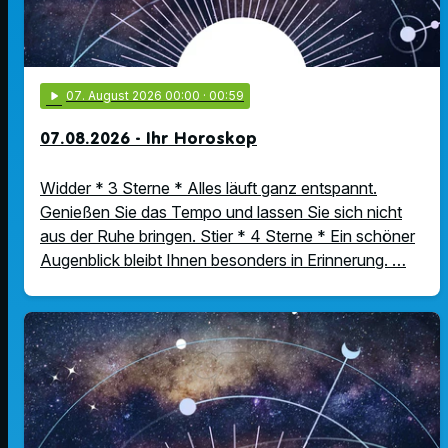
play_arrow
07
. August 2026 00:00
· 00:59
07.08.2026 - Ihr Horoskop
Widder * 3 Sterne * Alles läuft ganz entspannt.
Genießen Sie das Tempo und lassen Sie sich nicht
aus der Ruhe bringen. Stier * 4 Sterne * Ein schöner
Augenblick bleibt Ihnen besonders in Erinnerung. …