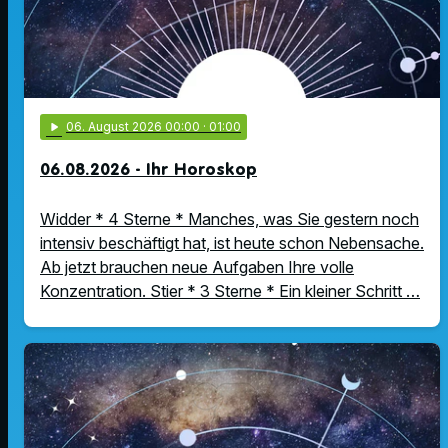
play_arrow
06
. August 2026 00:00
· 01:00
06.08.2026 - Ihr Horoskop
Widder * 4 Sterne * Manches, was Sie gestern noch
intensiv beschäftigt hat, ist heute schon Nebensache.
Ab jetzt brauchen neue Aufgaben Ihre volle
Konzentration. Stier * 3 Sterne * Ein kleiner Schritt …