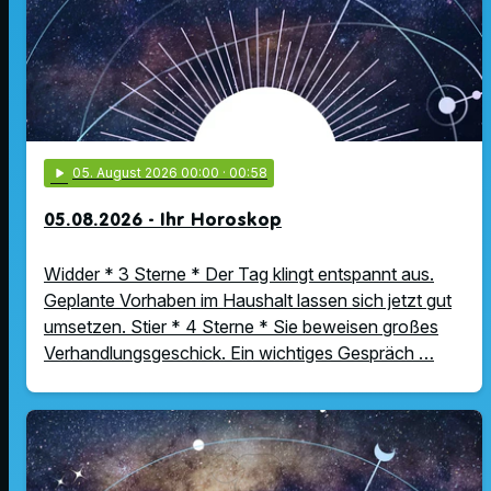
play_arrow
05
. August 2026 00:00
· 00:58
05.08.2026 - Ihr Horoskop
Widder * 3 Sterne * Der Tag klingt entspannt aus.
Geplante Vorhaben im Haushalt lassen sich jetzt gut
umsetzen. Stier * 4 Sterne * Sie beweisen großes
Verhandlungsgeschick. Ein wichtiges Gespräch …