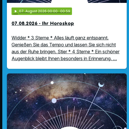
play_arrow
07
. August 2026 00:00
· 00:59
07.08.2026 - Ihr Horoskop
Widder * 3 Sterne * Alles läuft ganz entspannt.
Genießen Sie das Tempo und lassen Sie sich nicht
aus der Ruhe bringen. Stier * 4 Sterne * Ein schöner
Augenblick bleibt Ihnen besonders in Erinnerung. …