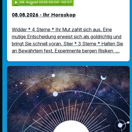
play_arrow
08
. August 2026 00:00
· 00:57
08.08.2026 - Ihr Horoskop
Widder * 4 Sterne * Ihr Mut zahlt sich aus. Eine
mutige Entscheidung erweist sich als goldrichtig und
bringt Sie schnell voran. Stier * 3 Sterne * Halten Sie
an Bewährtem fest. Experimente bergen Risiken, …