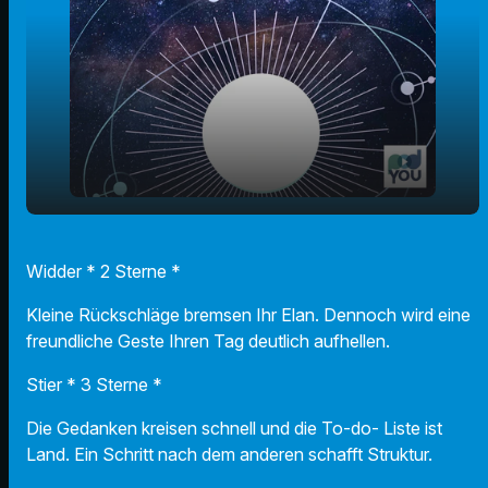
play_arrow
06.12.2025 - Ihr Horoskop
Widder * 2 Sterne *
00:00
00:58
Kleine Rückschläge bremsen Ihr Elan. Dennoch wird eine
freundliche Geste Ihren Tag deutlich aufhellen.
Stier * 3 Sterne *
Die Gedanken kreisen schnell und die To-do- Liste ist
Land. Ein Schritt nach dem anderen schafft Struktur.