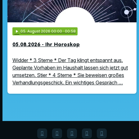
play_arrow
05
. August 2026 00:00
· 00:58
05.08.2026 - Ihr Horoskop
Widder * 3 Sterne * Der Tag klingt entspannt aus.
Geplante Vorhaben im Haushalt lassen sich jetzt gut
umsetzen. Stier * 4 Sterne * Sie beweisen großes
Verhandlungsgeschick. Ein wichtiges Gespräch …