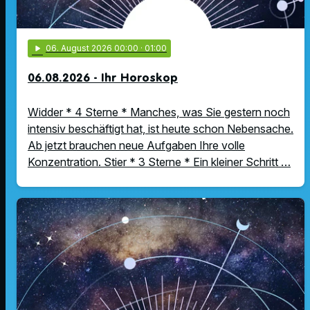
play_arrow
06
. August 2026 00:00
· 01:00
06.08.2026 - Ihr Horoskop
Widder * 4 Sterne * Manches, was Sie gestern noch
intensiv beschäftigt hat, ist heute schon Nebensache.
Ab jetzt brauchen neue Aufgaben Ihre volle
Konzentration. Stier * 3 Sterne * Ein kleiner Schritt …