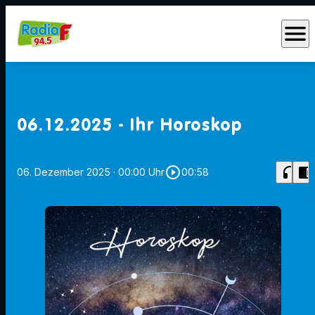
menu
06.12.2025 - Ihr Horoskop
play_circle_outline
headphones
chrome_reader_mode
06. Dezember 2025
· 00:00 Uhr
00:58