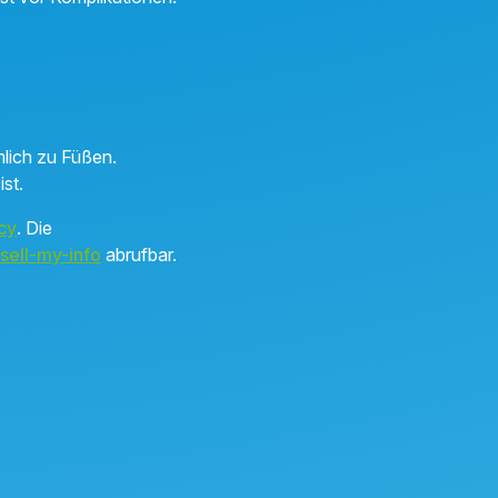
mlich zu Füßen.
ist.
cy
. Die
sell-my-info
abrufbar.