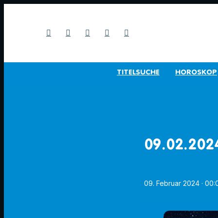
TITELSUCHE
HOROSKOP
09.02.202
09. Februar 2024
· 00: