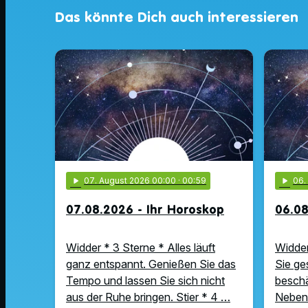
Das könnte Dich auch interessieren
play_arrow
07
. August 2026 00:00
· 00:59
play_arrow
06
07.08.2026 - Ihr Horoskop
06.08
Widder * 3 Sterne * Alles läuft
Widder
ganz entspannt. Genießen Sie das
Sie ge
Tempo und lassen Sie sich nicht
beschä
aus der Ruhe bringen. Stier * 4 …
Nebens