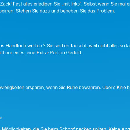
 Zack! Fast alles erledigen Sie „mit links“. Selbst wenn Sie mal
t beirren. Stehen Sie dazu und beheben Sie das Problem.
 Handtuch werfen ? Sie sind enttäuscht, weil nicht alles so läu
lft nur eines: eine Extra-Portion Geduld.
ierigkeiten ersparen, wenn Sie Ruhe bewahren. Über’s Knie br
ne
 Möglichkeiten, die Sie beim Schopf packen sollten. Keine Ang