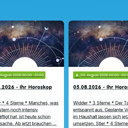
. August 2026 00:00
· 01:00
play_arrow
05
. August 2026 00:00
· 00:
.2026 - Ihr Horoskop
05.08.2026 - Ihr Hor
 * 4 Sterne * Manches, was
Widder * 3 Sterne * Der Ta
stern noch intensiv
entspannt aus. Geplante 
ftigt hat, ist heute schon
im Haushalt lassen sich jet
ache. Ab jetzt brauchen …
umsetzen. Stier * 4 Sterne