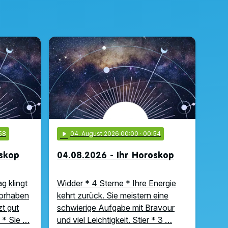
58
play_arrow
04
. August 2026 00:00
· 00:54
oskop
04.08.2026 - Ihr Horoskop
g klingt
Widder * 4 Sterne * Ihre Energie
Vorhaben
kehrt zurück. Sie meistern eine
zt gut
schwierige Aufgabe mit Bravour
 * Sie …
und viel Leichtigkeit. Stier * 3 …