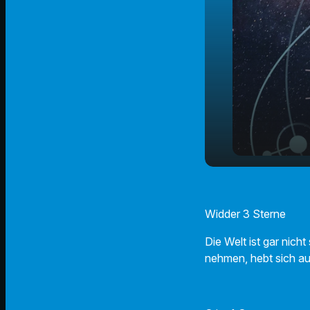
09.02.2024 
play_arrow
Horoskop
Widder 3 Sterne
Die Welt ist gar nic
nehmen, hebt sich a