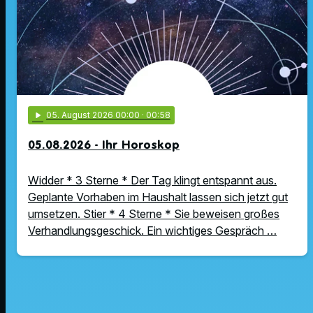
play_arrow
05
. August 2026 00:00
· 00:58
05.08.2026 - Ihr Horoskop
Widder * 3 Sterne * Der Tag klingt entspannt aus.
Geplante Vorhaben im Haushalt lassen sich jetzt gut
umsetzen. Stier * 4 Sterne * Sie beweisen großes
Verhandlungsgeschick. Ein wichtiges Gespräch …