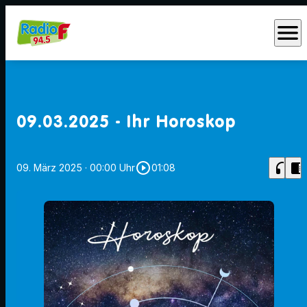
menu
09.03.2025 - Ihr Horoskop
play_circle_outline
headphones
chrome_reader_mode
09. März 2025
· 00:00 Uhr
01:08