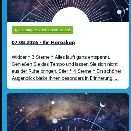
play_arrow
07
. August 2026 00:00
· 00:59
07.08.2026 - Ihr Horoskop
Widder * 3 Sterne * Alles läuft ganz entspannt.
Genießen Sie das Tempo und lassen Sie sich nicht
aus der Ruhe bringen. Stier * 4 Sterne * Ein schöner
Augenblick bleibt Ihnen besonders in Erinnerung. …