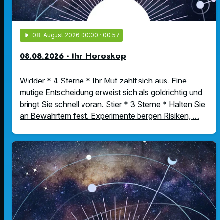
play_arrow
08
. August 2026 00:00
· 00:57
08.08.2026 - Ihr Horoskop
Widder * 4 Sterne * Ihr Mut zahlt sich aus. Eine
mutige Entscheidung erweist sich als goldrichtig und
bringt Sie schnell voran. Stier * 3 Sterne * Halten Sie
an Bewährtem fest. Experimente bergen Risiken, …