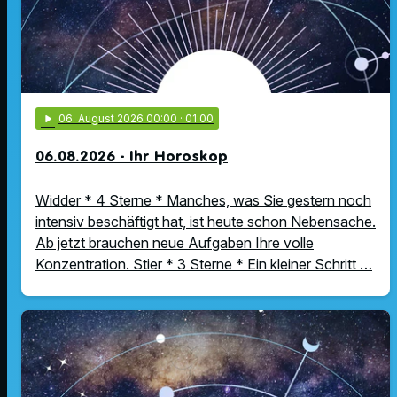
play_arrow
06
. August 2026 00:00
· 01:00
06.08.2026 - Ihr Horoskop
Widder * 4 Sterne * Manches, was Sie gestern noch
intensiv beschäftigt hat, ist heute schon Nebensache.
Ab jetzt brauchen neue Aufgaben Ihre volle
Konzentration. Stier * 3 Sterne * Ein kleiner Schritt …