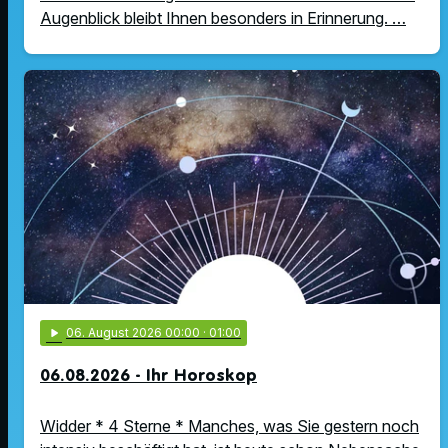
Augenblick bleibt Ihnen besonders in Erinnerung. …
play_arrow
06
. August 2026 00:00
· 01:00
06.08.2026 - Ihr Horoskop
Widder * 4 Sterne * Manches, was Sie gestern noch