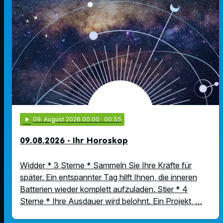
play_arrow
09
. August 2026 00:00
· 00:55
09.08.2026 - Ihr Horoskop
Widder * 3 Sterne * Sammeln Sie Ihre Kräfte für
später. Ein entspannter Tag hilft Ihnen, die inneren
Batterien wieder komplett aufzuladen. Stier * 4
Sterne * Ihre Ausdauer wird belohnt. Ein Projekt, …