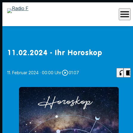
menu
11.02.2024 - Ihr Horoskop
play_circle_outline
headphones
chrome_reader_mode
11. Februar 2024
· 00:00 Uhr
01:07