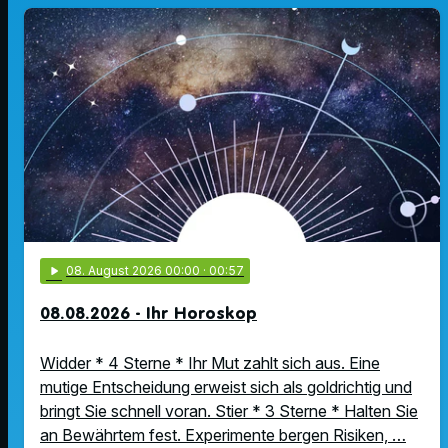
play_arrow
08
. August 2026 00:00
· 00:57
08.08.2026 - Ihr Horoskop
Widder * 4 Sterne * Ihr Mut zahlt sich aus. Eine
mutige Entscheidung erweist sich als goldrichtig und
bringt Sie schnell voran. Stier * 3 Sterne * Halten Sie
an Bewährtem fest. Experimente bergen Risiken, …