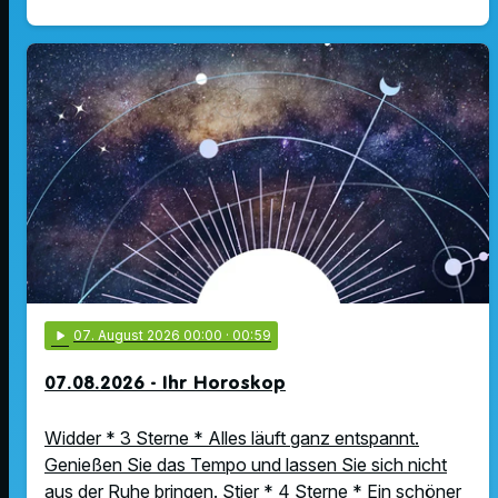
play_arrow
07
. August 2026 00:00
· 00:59
07.08.2026 - Ihr Horoskop
Widder * 3 Sterne * Alles läuft ganz entspannt.
Genießen Sie das Tempo und lassen Sie sich nicht
aus der Ruhe bringen. Stier * 4 Sterne * Ein schöner