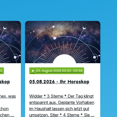
00
play_arrow
05
. August 2026 00:00
· 00:58
oskop
05.08.2026 - Ihr Horoskop
hes, was
Widder * 3 Sterne * Der Tag klingt
entspannt aus. Geplante Vorhaben
schon
im Haushalt lassen sich jetzt gut
uchen …
umsetzen. Stier * 4 Sterne * Sie …