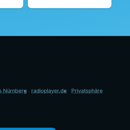
s Nürnberg
radioplayer.de
Privatsphäre