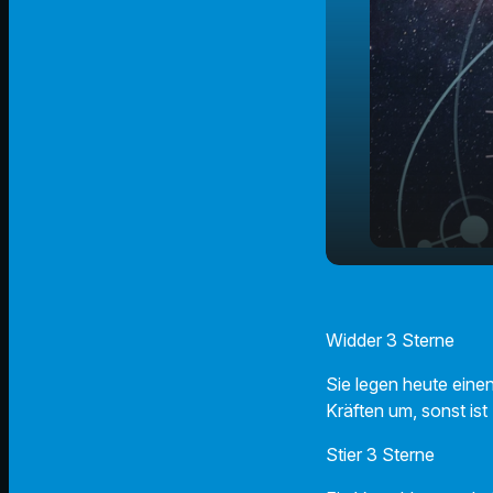
11.06.2025 -
play_arrow
Horoskop
Widder 3 Sterne
Sie legen heute einen
Kräften um, sonst ist
Stier 3 Sterne