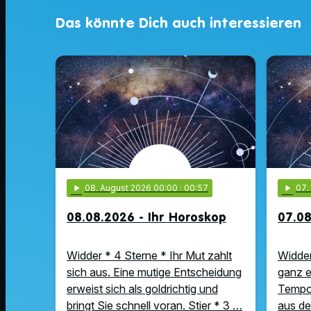
Das könnte Dich auch interessieren
play_arrow
08
. August 2026 00:00
· 00:57
play_arrow
07
08.08.2026 - Ihr Horoskop
07.08
Widder * 4 Sterne * Ihr Mut zahlt
Widder
sich aus. Eine mutige Entscheidung
ganz e
erweist sich als goldrichtig und
Tempo 
bringt Sie schnell voran. Stier * 3 …
aus de