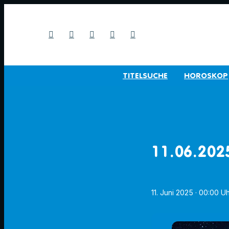
TITELSUCHE
HOROSKOP
11.06.202
11. Juni 2025
· 00:00 U