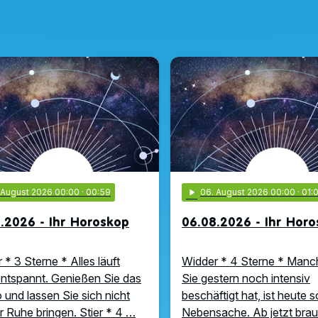
. August 2026 00:00
· 00:59
play_arrow
06
. August 2026 00:00
· 01:
.2026 - Ihr Horoskop
06.08.2026 - Ihr Hor
 * 3 Sterne * Alles läuft
Widder * 4 Sterne * Manc
ntspannt. Genießen Sie das
Sie gestern noch intensiv
und lassen Sie sich nicht
beschäftigt hat, ist heute 
r Ruhe bringen. Stier * 4 …
Nebensache. Ab jetzt bra