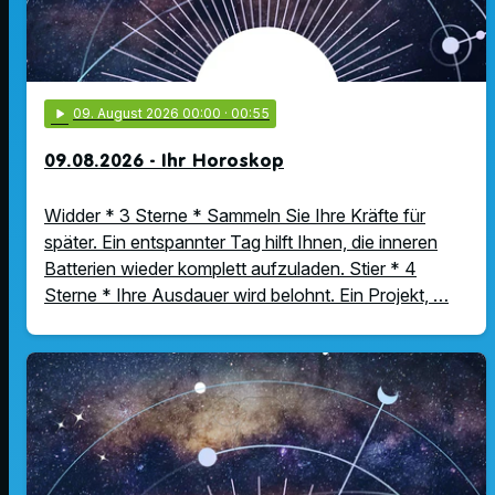
play_arrow
09
. August 2026 00:00
· 00:55
09.08.2026 - Ihr Horoskop
Widder * 3 Sterne * Sammeln Sie Ihre Kräfte für
später. Ein entspannter Tag hilft Ihnen, die inneren
Batterien wieder komplett aufzuladen. Stier * 4
Sterne * Ihre Ausdauer wird belohnt. Ein Projekt, …