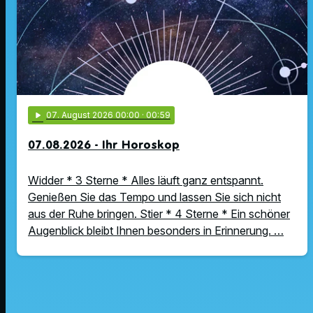
play_arrow
07
. August 2026 00:00
· 00:59
07.08.2026 - Ihr Horoskop
Widder * 3 Sterne * Alles läuft ganz entspannt.
Genießen Sie das Tempo und lassen Sie sich nicht
aus der Ruhe bringen. Stier * 4 Sterne * Ein schöner
Augenblick bleibt Ihnen besonders in Erinnerung. …