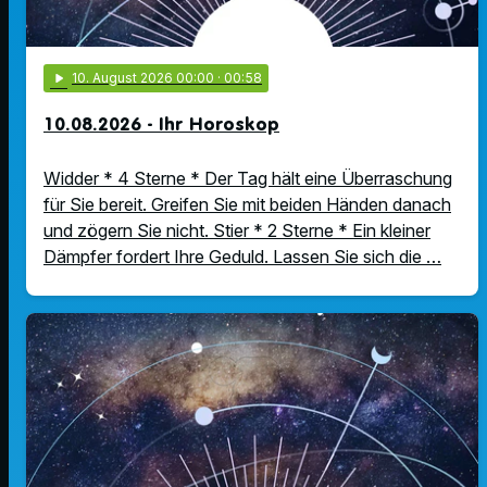
play_arrow
10
. August 2026 00:00
· 00:58
10.08.2026 - Ihr Horoskop
Widder * 4 Sterne * Der Tag hält eine Überraschung
für Sie bereit. Greifen Sie mit beiden Händen danach
und zögern Sie nicht. Stier * 2 Sterne * Ein kleiner
Dämpfer fordert Ihre Geduld. Lassen Sie sich die …