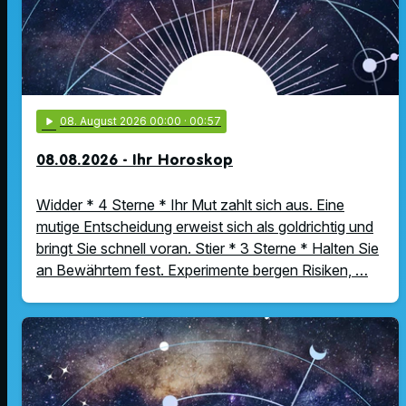
play_arrow
08
. August 2026 00:00
· 00:57
08.08.2026 - Ihr Horoskop
Widder * 4 Sterne * Ihr Mut zahlt sich aus. Eine
mutige Entscheidung erweist sich als goldrichtig und
bringt Sie schnell voran. Stier * 3 Sterne * Halten Sie
an Bewährtem fest. Experimente bergen Risiken, …