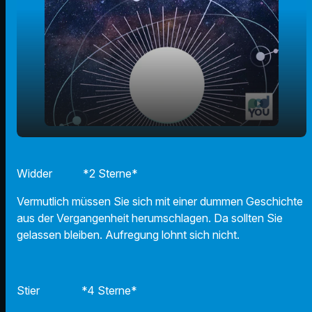
play_arrow
11.09.2025 - Ihr Horoskop
Widder *2 Sterne*
00:00
01:02
Vermutlich müssen Sie sich mit einer dummen Geschichte
aus der Vergangenheit herumschlagen. Da sollten Sie
gelassen bleiben. Aufregung lohnt sich nicht.
Stier *4 Sterne*