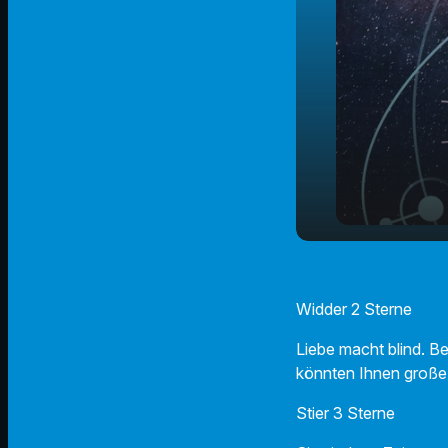
play_arrow
14.09.24 - 
Widder 2 Sterne
Liebe macht blind. B
könnten Ihnen große
Stier 3 Sterne