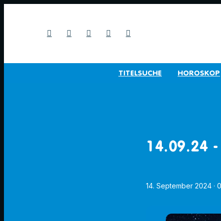
TITELSUCHE
HOROSKOP
14.09.24 -
14. September 2024
· 