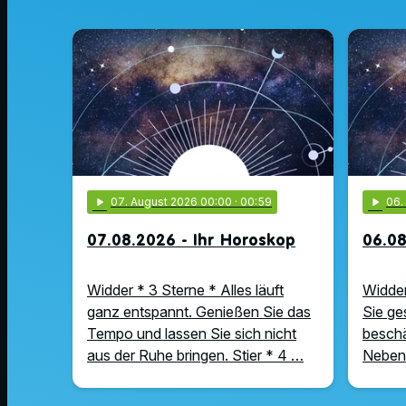
play_arrow
07
. August 2026 00:00
· 00:59
play_arrow
06
07.08.2026 - Ihr Horoskop
06.08
Widder * 3 Sterne * Alles läuft
Widder
ganz entspannt. Genießen Sie das
Sie ge
Tempo und lassen Sie sich nicht
beschä
aus der Ruhe bringen. Stier * 4 …
Nebens