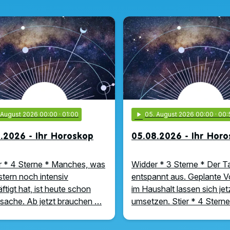
. August 2026 00:00
· 01:00
play_arrow
05
. August 2026 00:00
· 00:
.2026 - Ihr Horoskop
05.08.2026 - Ihr Hor
 * 4 Sterne * Manches, was
Widder * 3 Sterne * Der Ta
stern noch intensiv
entspannt aus. Geplante 
ftigt hat, ist heute schon
im Haushalt lassen sich jet
ache. Ab jetzt brauchen …
umsetzen. Stier * 4 Sterne