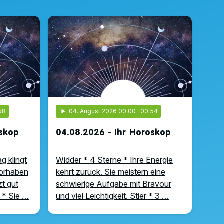
58
play_arrow
04
. August 2026 00:00
· 00:54
oskop
04.08.2026 - Ihr Horoskop
g klingt
Widder * 4 Sterne * Ihre Energie
Vorhaben
kehrt zurück. Sie meistern eine
zt gut
schwierige Aufgabe mit Bravour
 * Sie …
und viel Leichtigkeit. Stier * 3 …