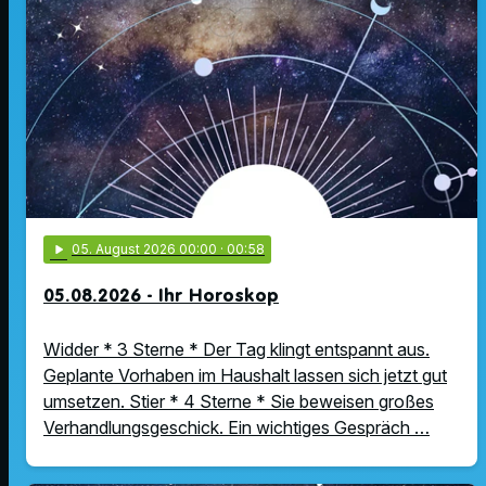
play_arrow
05
. August 2026 00:00
· 00:58
05.08.2026 - Ihr Horoskop
Widder * 3 Sterne * Der Tag klingt entspannt aus.
Geplante Vorhaben im Haushalt lassen sich jetzt gut
umsetzen. Stier * 4 Sterne * Sie beweisen großes
Verhandlungsgeschick. Ein wichtiges Gespräch …