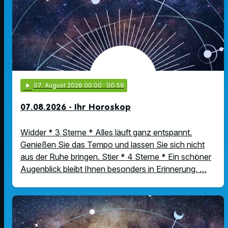
play_arrow
07
. August 2026 00:00
· 00:59
07.08.2026 - Ihr Horoskop
Widder * 3 Sterne * Alles läuft ganz entspannt.
Genießen Sie das Tempo und lassen Sie sich nicht
aus der Ruhe bringen. Stier * 4 Sterne * Ein schöner
Augenblick bleibt Ihnen besonders in Erinnerung. …