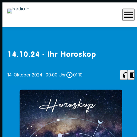
menu
14.10.24 - Ihr Horoskop
play_circle_outline
headphones
chrome_reader_mode
14. Oktober 2024
· 00:00 Uhr
01:10