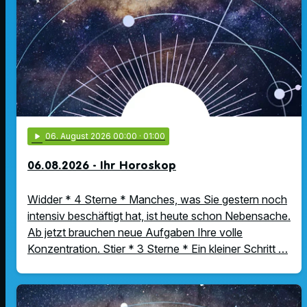
play_arrow
06
. August 2026 00:00
· 01:00
06.08.2026 - Ihr Horoskop
Widder * 4 Sterne * Manches, was Sie gestern noch
intensiv beschäftigt hat, ist heute schon Nebensache.
Ab jetzt brauchen neue Aufgaben Ihre volle
Konzentration. Stier * 3 Sterne * Ein kleiner Schritt …