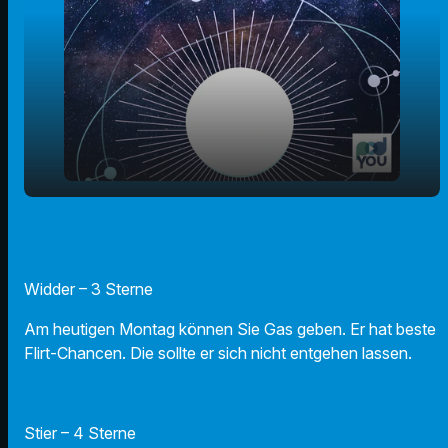
play_arrow
14.10.24 - Ihr Horoskop
00:00
01:10
Widder – 3 Sterne
Am heutigen Montag können Sie Gas geben. Er hat beste
Flirt-Chancen. Die sollte er sich nicht entgehen lassen.
Stier – 4 Sterne