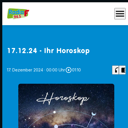
menu
17.12.24 - Ihr Horoskop
play_circle_outline
headphones
chrome_reader_mode
17. Dezember 2024
· 00:00 Uhr
01:10