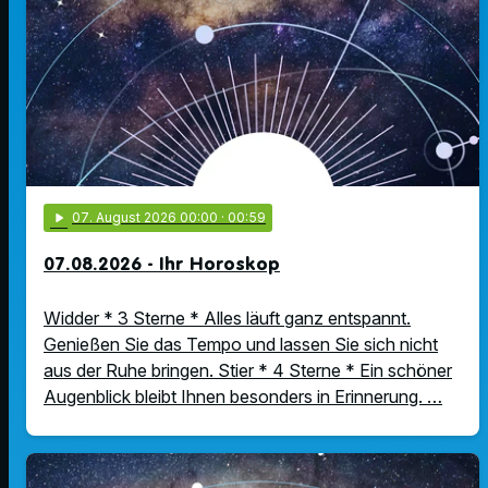
play_arrow
07
. August 2026 00:00
· 00:59
07.08.2026 - Ihr Horoskop
Widder * 3 Sterne * Alles läuft ganz entspannt.
Genießen Sie das Tempo und lassen Sie sich nicht
aus der Ruhe bringen. Stier * 4 Sterne * Ein schöner
Augenblick bleibt Ihnen besonders in Erinnerung. …