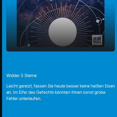
play_arrow
17.12.24 - Ihr Horoskop
00:00
01:10
Widder 3 Sterne
Leicht gereizt, fassen Sie heute besser keine heißen Eisen
an. Im Eifer des Gefechts könnten Ihnen sonst grobe
Fehler unterlaufen.