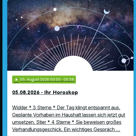
play_arrow
05
. August 2026 00:00
· 00:58
05.08.2026 - Ihr Horoskop
Widder * 3 Sterne * Der Tag klingt entspannt aus.
Geplante Vorhaben im Haushalt lassen sich jetzt gut
umsetzen. Stier * 4 Sterne * Sie beweisen großes
Verhandlungsgeschick. Ein wichtiges Gespräch …