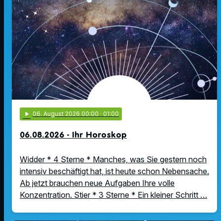
play_arrow
06
. August 2026 00:00
· 01:00
06.08.2026 - Ihr Horoskop
Widder * 4 Sterne * Manches, was Sie gestern noch
intensiv beschäftigt hat, ist heute schon Nebensache.
Ab jetzt brauchen neue Aufgaben Ihre volle
Konzentration. Stier * 3 Sterne * Ein kleiner Schritt …