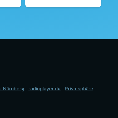
s Nürnberg
radioplayer.de
Privatsphäre