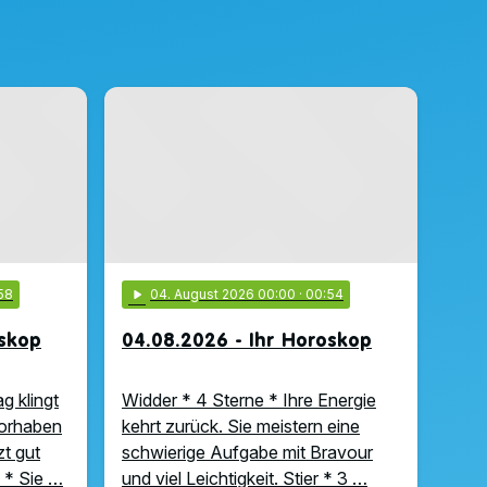
58
play_arrow
04
. August 2026 00:00
· 00:54
oskop
04.08.2026 - Ihr Horoskop
g klingt
Widder * 4 Sterne * Ihre Energie
Vorhaben
kehrt zurück. Sie meistern eine
zt gut
schwierige Aufgabe mit Bravour
 * Sie …
und viel Leichtigkeit. Stier * 3 …