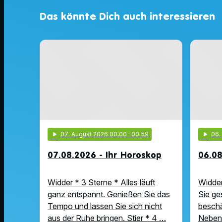
Das könnte Dich auch interessieren
play_arrow
07
. August 2026 00:00
· 00:59
play_arrow
06
07.08.2026 - Ihr Horoskop
06.08
Widder * 3 Sterne * Alles läuft
Widder
ganz entspannt. Genießen Sie das
Sie ge
Tempo und lassen Sie sich nicht
beschä
aus der Ruhe bringen. Stier * 4 …
Nebens