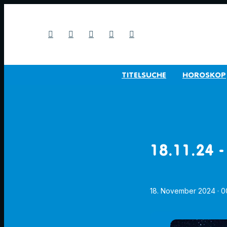
TITELSUCHE
HOROSKOP
18.11.24 -
18. November 2024
· 