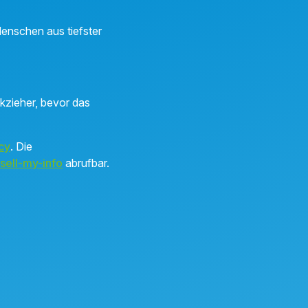
Menschen aus tiefster
ckzieher, bevor das
cy
. Die
sell-my-info
abrufbar.