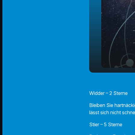
play_arrow
18.11.24 - 
Widder – 2 Sterne
Bleiben Sie hartnäcki
lässt sich nicht schne
Stier – 5 Sterne