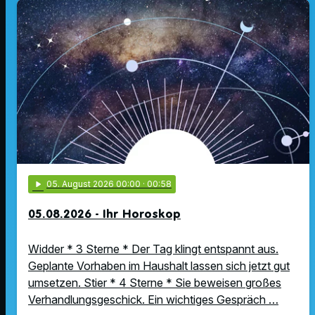
play_arrow
05
. August 2026 00:00
· 00:58
05.08.2026 - Ihr Horoskop
Widder * 3 Sterne * Der Tag klingt entspannt aus.
Geplante Vorhaben im Haushalt lassen sich jetzt gut
umsetzen. Stier * 4 Sterne * Sie beweisen großes
Verhandlungsgeschick. Ein wichtiges Gespräch …