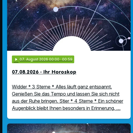
play_arrow
07
. August 2026 00:00
· 00:59
07.08.2026 - Ihr Horoskop
Widder * 3 Sterne * Alles läuft ganz entspannt.
Genießen Sie das Tempo und lassen Sie sich nicht
aus der Ruhe bringen. Stier * 4 Sterne * Ein schöner
Augenblick bleibt Ihnen besonders in Erinnerung. …