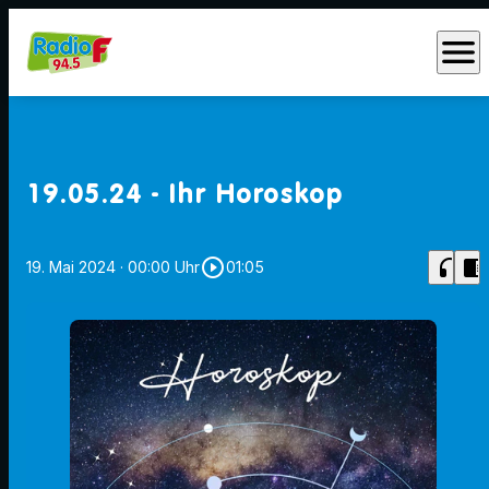
menu
19.05.24 - Ihr Horoskop
play_circle_outline
headphones
chrome_reader_mode
19. Mai 2024
· 00:00 Uhr
01:05