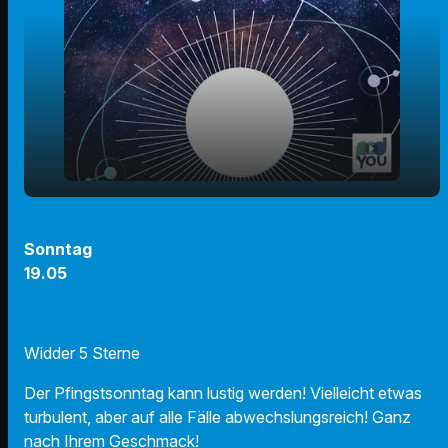
play_arrow
19.05.24 - Ihr Horoskop
Sonntag
19.05
00:00
i
01:05
Widder 5 Sterne
Der Pfingstsonntag kann lustig werden! Vielleicht etwas
turbulent, aber auf alle Fälle abwechslungsreich! Ganz
nach Ihrem Geschmack!