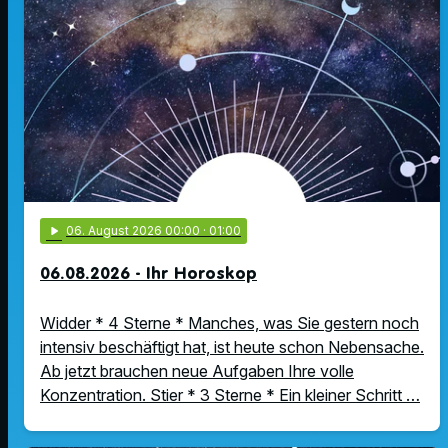
play_arrow
06
. August 2026 00:00
· 01:00
06.08.2026 - Ihr Horoskop
Widder * 4 Sterne * Manches, was Sie gestern noch
intensiv beschäftigt hat, ist heute schon Nebensache.
Ab jetzt brauchen neue Aufgaben Ihre volle
Konzentration. Stier * 3 Sterne * Ein kleiner Schritt …