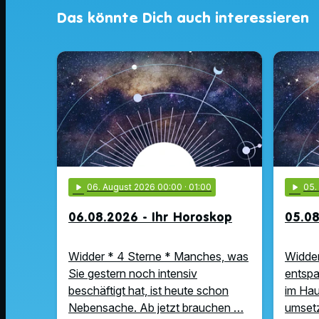
Das könnte Dich auch interessieren
play_arrow
06
. August 2026 00:00
· 01:00
play_arrow
05
06.08.2026 - Ihr Horoskop
05.08
Widder * 4 Sterne * Manches, was
Widder
Sie gestern noch intensiv
entspa
beschäftigt hat, ist heute schon
im Hau
Nebensache. Ab jetzt brauchen …
umsetz