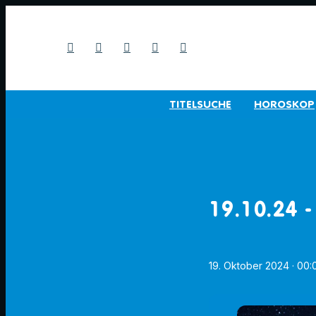
TITELSUCHE
HOROSKOP
19.10.24 -
19. Oktober 2024
· 00: