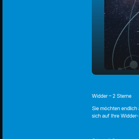
play_arrow
19.10.24 - 
Widder – 2 Sterne
Sie möchten endlich
sich auf Ihre Widder