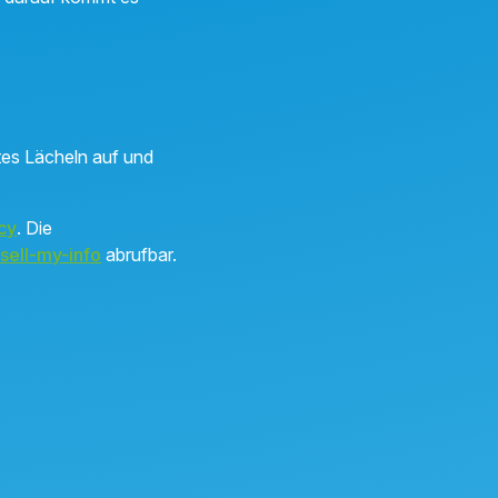
stes Lächeln auf und
cy
. Die
sell-my-info
abrufbar.