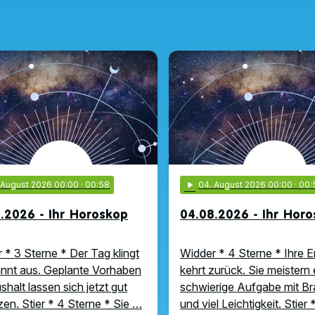
. August 2026 00:00
· 00:58
play_arrow
04
. August 2026 00:00
· 00:
.2026 - Ihr Horoskop
04.08.2026 - Ihr Hor
 * 3 Sterne * Der Tag klingt
Widder * 4 Sterne * Ihre E
nnt aus. Geplante Vorhaben
kehrt zurück. Sie meistern 
shalt lassen sich jetzt gut
schwierige Aufgabe mit B
en. Stier * 4 Sterne * Sie …
und viel Leichtigkeit. Stier