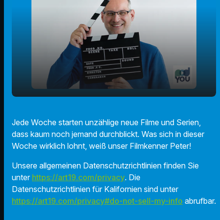
play_arrow
"1923" und "Das Rätsel"!
Jede Woche starten unzählige neue Filme und Serien,
dass kaum noch jemand durchblickt. Was sich in dieser
00:00
01:17
Woche wirklich lohnt, weiß unser Filmkenner Peter!
Unsere allgemeinen Datenschutzrichtlinien finden Sie
unter
https://art19.com/privacy
. Die
Datenschutzrichtlinien für Kalifornien sind unter
https://art19.com/privacy#do-not-sell-my-info
abrufbar.