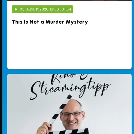
play_arrow
05
. August 2026 13:30
· 01:54
This Is Not a Murder Mystery