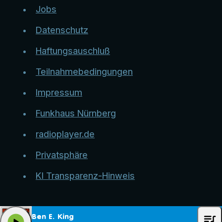
Jobs
Datenschutz
Haftungsauschluß
Teilnahmebedingungen
Impressum
Funkhaus Nürnberg
radioplayer.de
Privatsphäre
KI Transparenz-Hinweis
queue_music
Ben E. King
play_arrow