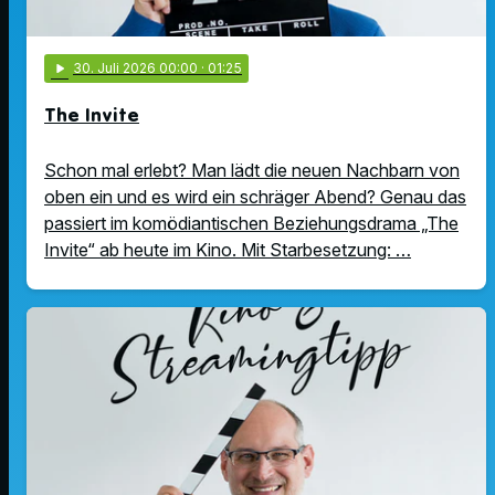
play_arrow
30
. Juli 2026 00:00
· 01:25
The Invite
Schon mal erlebt? Man lädt die neuen Nachbarn von
oben ein und es wird ein schräger Abend? Genau das
passiert im komödiantischen Beziehungsdrama „The
Invite“ ab heute im Kino. Mit Starbesetzung: …