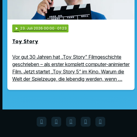
play_arrow
23
. Juli 2026 00:00
· 01:23
Toy Story
Vor gut 30 Jahren hat „Toy Story“ Filmgeschichte
geschrieben – als erster komplett computer-animierter
Film. Jetzt startet „Toy Story 5“ im Kino. Warum die
Welt der Spielzeuge, die lebendig werden, wenn …