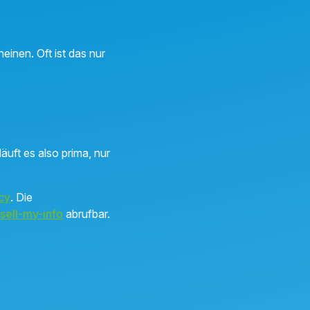
einen. Oft ist das nur
äuft es also prima, nur
cy
. Die
sell-my-info
abrufbar.