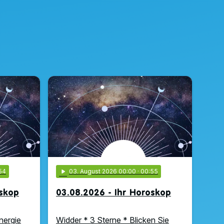
54
play_arrow
03
. August 2026 00:00
· 00:55
oskop
03.08.2026 - Ihr Horoskop
nergie
Widder * 3 Sterne * Blicken Sie