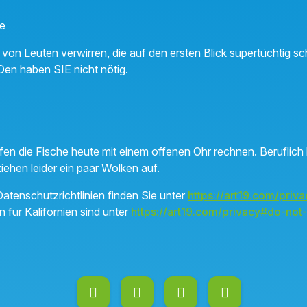
e
 von Leuten verwirren, die auf den ersten Blick supertüchtig sch
Den haben SIE nicht nötig.
en die Fische heute mit einem offenen Ohr rechnen. Beruflich l
ziehen leider ein paar Wolken auf.
atenschutzrichtlinien finden Sie unter
https://art19.com/priva
n für Kalifornien sind unter
https://art19.com/privacy#do-not-