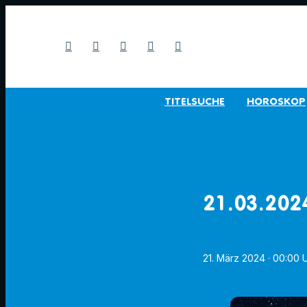
TITELSUCHE
HOROSKOP
21.03.202
21. März 2024
· 00:00 