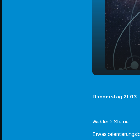
21.03.2024 
play_arrow
Horoskop
Donnerstag 21.03
Widder 2 Sterne
Etwas orientierungsl