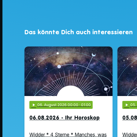
Das könnte Dich auch interessieren
play_arrow
06
. August 2026 00:00
· 01:00
play_arrow
05
06.08.2026 - Ihr Horoskop
05.08
Widder * 4 Sterne * Manches, was
Widder