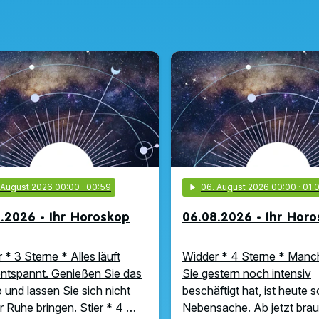
. August 2026 00:00
· 00:59
play_arrow
06
. August 2026 00:00
· 01:
.2026 - Ihr Horoskop
06.08.2026 - Ihr Hor
 * 3 Sterne * Alles läuft
Widder * 4 Sterne * Manc
ntspannt. Genießen Sie das
Sie gestern noch intensiv
und lassen Sie sich nicht
beschäftigt hat, ist heute 
r Ruhe bringen. Stier * 4 …
Nebensache. Ab jetzt bra