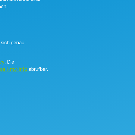
hen.
e sich genau
cy
. Die
sell-my-info
abrufbar.