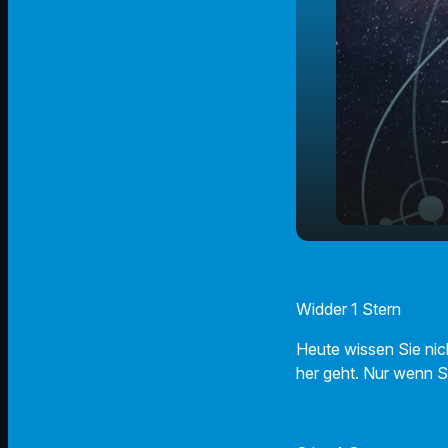
25.02.2024 
play_arrow
Horoskop
Widder 1 Stern
Heute wissen Sie nic
her geht. Nur wenn S