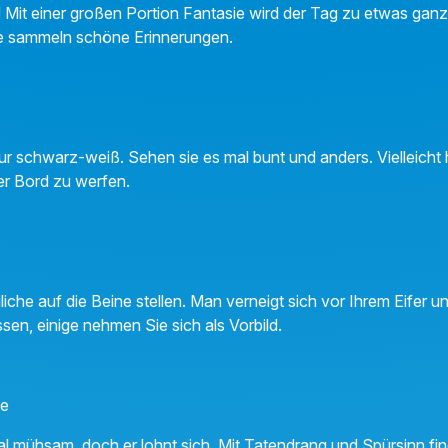
agt! Mit einer großen Portion Fantasie wird der Tag zu etwas g
 sie sammeln schöne Erinnerungen.
ur schwarz-weiß. Sehen sie es mal bunt und anders. Vielleicht h
er Bord zu werfen.
iche auf die Beine stellen. Man verneigt sich vor Ihrem Eifer u
sen, einige nehmen Sie sich als Vorbild.
ne
 mühsam, doch er lohnt sich. Mit Tatendrang und Spürsinn fin