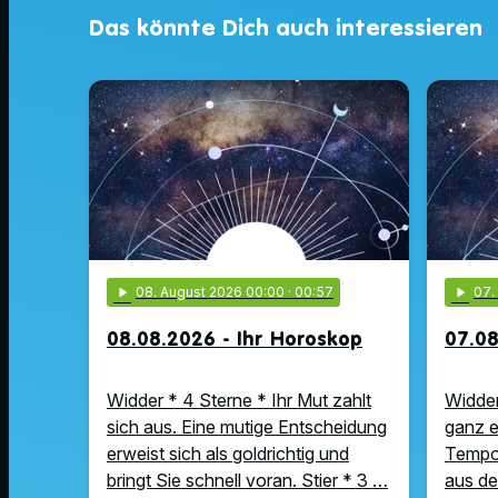
Das könnte Dich auch interessieren
play_arrow
08
. August 2026 00:00
· 00:57
play_arrow
07
08.08.2026 - Ihr Horoskop
07.08
Widder * 4 Sterne * Ihr Mut zahlt
Widder
sich aus. Eine mutige Entscheidung
ganz e
erweist sich als goldrichtig und
Tempo 
bringt Sie schnell voran. Stier * 3 …
aus de