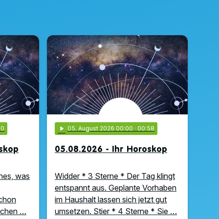
00
play_arrow
05
. August 2026 00:00
· 00:58
oskop
05.08.2026 - Ihr Horoskop
hes, was
Widder * 3 Sterne * Der Tag klingt
entspannt aus. Geplante Vorhaben
schon
im Haushalt lassen sich jetzt gut
uchen …
umsetzen. Stier * 4 Sterne * Sie …