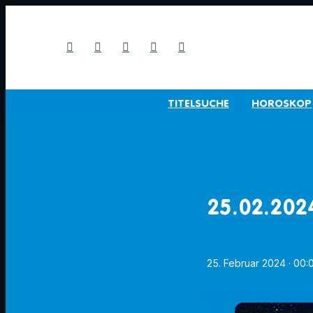
TITELSUCHE
HOROSKOP
25.02.202
25. Februar 2024
· 00: