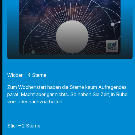
play_arrow
25.11.24 - Ihr Horoskop
Widder – 4 Sterne
00:00
01:13
Zum Wochenstart haben die Sterne kaum Aufregendes
parat. Macht aber gar nichts. So haben Sie Zeit, in Ruhe
vor- oder nachzuarbeiten.
Stier – 2 Sterne