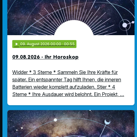
play_arrow
09
. August 2026 00:00
· 00:55
09.08.2026 - Ihr Horoskop
Widder * 3 Sterne * Sammeln Sie Ihre Kräfte für
später. Ein entspannter Tag hilft Ihnen, die inneren
Batterien wieder komplett aufzuladen. Stier * 4
Sterne * Ihre Ausdauer wird belohnt. Ein Projekt, …