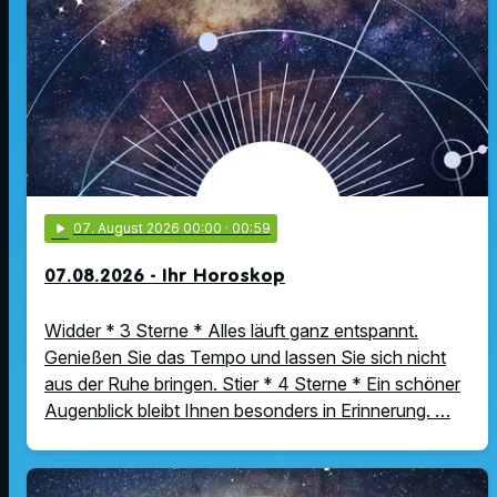
play_arrow
07
. August 2026 00:00
· 00:59
07.08.2026 - Ihr Horoskop
Widder * 3 Sterne * Alles läuft ganz entspannt.
Genießen Sie das Tempo und lassen Sie sich nicht
aus der Ruhe bringen. Stier * 4 Sterne * Ein schöner
Augenblick bleibt Ihnen besonders in Erinnerung. …