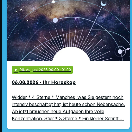
play_arrow
06
. August 2026 00:00
· 01:00
06.08.2026 - Ihr Horoskop
Widder * 4 Sterne * Manches, was Sie gestern noch
intensiv beschäftigt hat, ist heute schon Nebensache.
Ab jetzt brauchen neue Aufgaben Ihre volle
Konzentration. Stier * 3 Sterne * Ein kleiner Schritt …