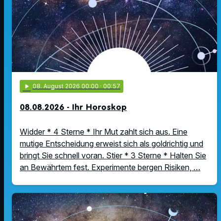
play_arrow
08
. August 2026 00:00
· 00:57
08.08.2026 - Ihr Horoskop
Widder * 4 Sterne * Ihr Mut zahlt sich aus. Eine
mutige Entscheidung erweist sich als goldrichtig und
bringt Sie schnell voran. Stier * 3 Sterne * Halten Sie
an Bewährtem fest. Experimente bergen Risiken, …