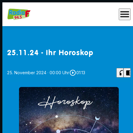
menu
25.11.24 - Ihr Horoskop
play_circle_outline
headphones
chrome_reader_mode
25. November 2024
· 00:00 Uhr
01:13