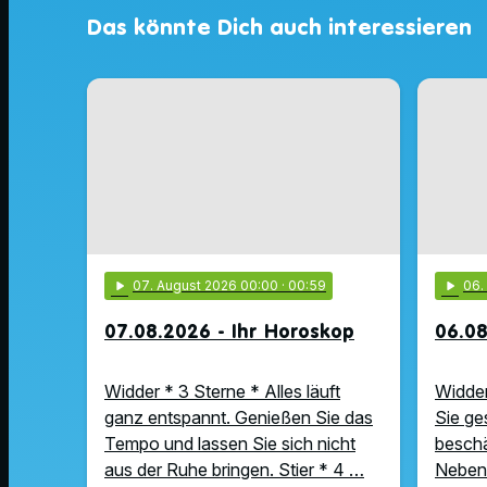
Das könnte Dich auch interessieren
play_arrow
07
. August 2026 00:00
· 00:59
play_arrow
06
07.08.2026 - Ihr Horoskop
06.08
Widder * 3 Sterne * Alles läuft
Widder
ganz entspannt. Genießen Sie das
Sie ge
Tempo und lassen Sie sich nicht
beschä
aus der Ruhe bringen. Stier * 4 …
Nebens