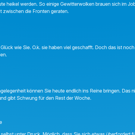
ute heikel werden. So einige Gewitterwolken brauen sich im 
ht zwischen die Fronten geraten.
l Glück wie Sie. O.k. sie haben viel geschafft. Doch das ist noch
len.
ngelegenheit können Sie heute endlich ins Reine bringen. Das 
und gibt Schwung für den Rest der Woche.
e
t selbst unter Druck. Möglich, dass Sie sich etwas überfordert