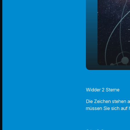
26.05.2025 
play_arrow
Horoskop
Widder 2 Sterne
Die Zeichen stehen a
müssen Sie sich auf 