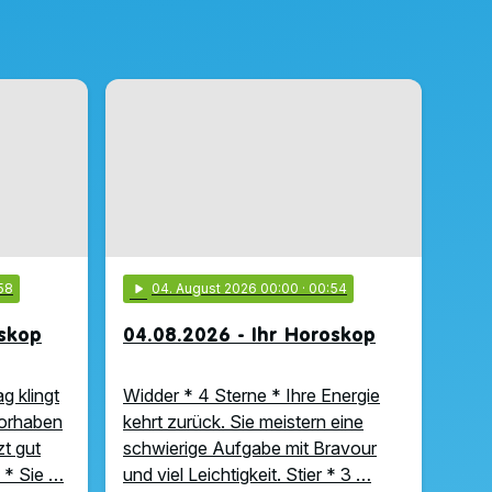
58
play_arrow
04
. August 2026 00:00
· 00:54
oskop
04.08.2026 - Ihr Horoskop
g klingt
Widder * 4 Sterne * Ihre Energie
Vorhaben
kehrt zurück. Sie meistern eine
zt gut
schwierige Aufgabe mit Bravour
 * Sie …
und viel Leichtigkeit. Stier * 3 …