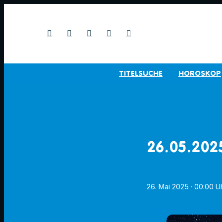
TITELSUCHE
HOROSKOP
26.05.202
26. Mai 2025
· 00:00 U