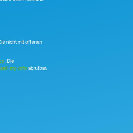
ie nicht mit offenen
cy
. Die
sell-my-info
abrufbar.