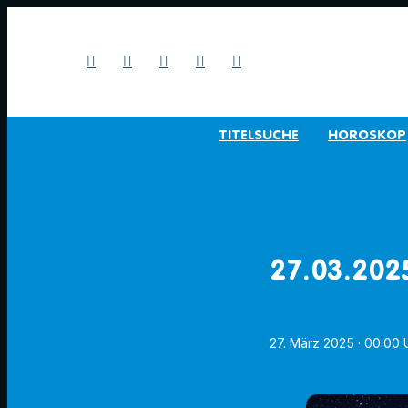
TITELSUCHE
HOROSKOP
27.03.202
27. März 2025
· 00:00 