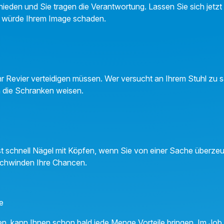
ieden und Sie tragen die Verantwortung. Lassen Sie sich jetzt 
 würde Ihrem Image schaden.
hr Revier verteidigen müssen. Wer versucht an Ihrem Stuhl zu s
n die Schranken weisen.
 schnell Nägel mit Köpfen, wenn Sie von einer Sache überzeugt
chwinden Ihre Chancen.
e
n, kann Ihnen schon bald jede Menge Vorteile bringen. Im Job