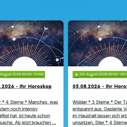
. August 2026 00:00
· 01:00
play_arrow
05
. August 2026 00:00
· 00:
.2026 - Ihr Horoskop
05.08.2026 - Ihr Hor
 * 4 Sterne * Manches, was
Widder * 3 Sterne * Der Ta
stern noch intensiv
entspannt aus. Geplante 
ftigt hat, ist heute schon
im Haushalt lassen sich jet
ache. Ab jetzt brauchen …
umsetzen. Stier * 4 Sterne