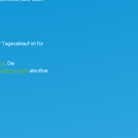
 Tagesablauf ist für
cy
. Die
sell-my-info
abrufbar.