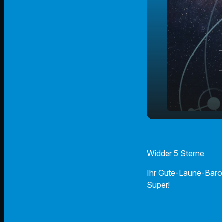
27.03.2025 
play_arrow
Horoskop
Widder 5 Sterne
Ihr Gute-Laune-Baro
Super!