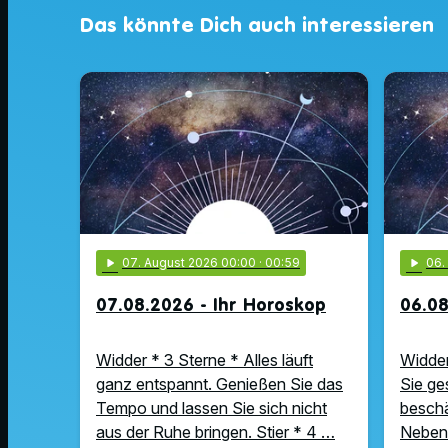
Das könnte Dich auch interessieren
play_arrow
07
. August 2026 00:00
· 00:59
play_arrow
06
07.08.2026 - Ihr Horoskop
06.08
Widder * 3 Sterne * Alles läuft
Widder
ganz entspannt. Genießen Sie das
Sie ge
Tempo und lassen Sie sich nicht
beschä
aus der Ruhe bringen. Stier * 4 …
Nebens