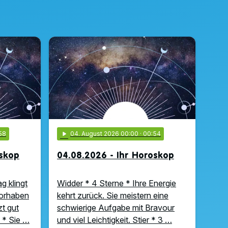
58
play_arrow
04
. August 2026 00:00
· 00:54
oskop
04.08.2026 - Ihr Horoskop
g klingt
Widder * 4 Sterne * Ihre Energie
Vorhaben
kehrt zurück. Sie meistern eine
zt gut
schwierige Aufgabe mit Bravour
 * Sie …
und viel Leichtigkeit. Stier * 3 …