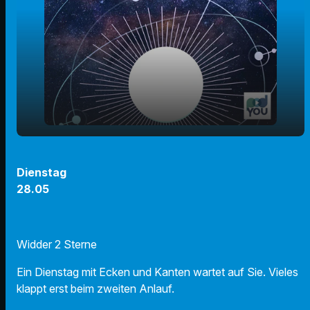
play_arrow
28.05.24 - Ihr Horoskop
Dienstag
28.05
00:00
i
01:04
Widder 2 Sterne
Ein Dienstag mit Ecken und Kanten wartet auf Sie. Vieles
klappt erst beim zweiten Anlauf.