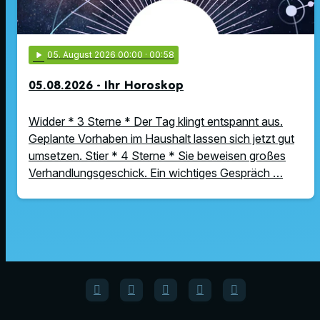
play_arrow
05
. August 2026 00:00
· 00:58
05.08.2026 - Ihr Horoskop
Widder * 3 Sterne * Der Tag klingt entspannt aus.
Geplante Vorhaben im Haushalt lassen sich jetzt gut
umsetzen. Stier * 4 Sterne * Sie beweisen großes
Verhandlungsgeschick. Ein wichtiges Gespräch …