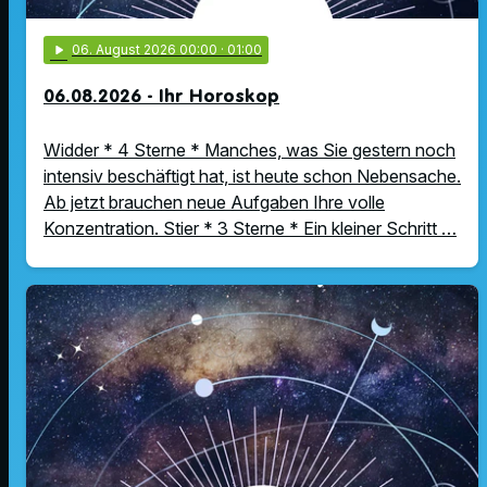
play_arrow
06
. August 2026 00:00
· 01:00
06.08.2026 - Ihr Horoskop
Widder * 4 Sterne * Manches, was Sie gestern noch
intensiv beschäftigt hat, ist heute schon Nebensache.
Ab jetzt brauchen neue Aufgaben Ihre volle
Konzentration. Stier * 3 Sterne * Ein kleiner Schritt …