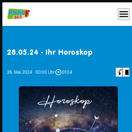
menu
28.05.24 - Ihr Horoskop
play_circle_outline
headphones
chrome_reader_mode
28. Mai 2024
· 00:00 Uhr
01:04