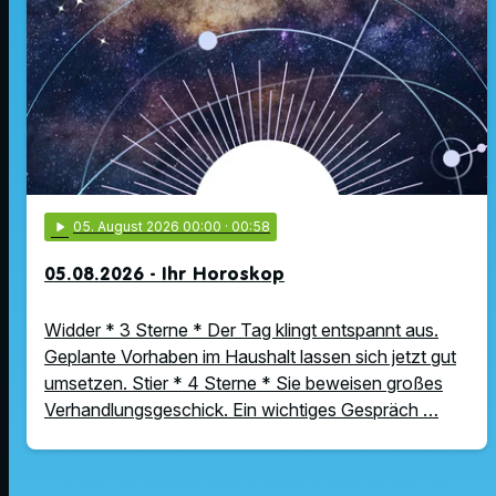
play_arrow
05
. August 2026 00:00
· 00:58
05.08.2026 - Ihr Horoskop
Widder * 3 Sterne * Der Tag klingt entspannt aus.
Geplante Vorhaben im Haushalt lassen sich jetzt gut
umsetzen. Stier * 4 Sterne * Sie beweisen großes
Verhandlungsgeschick. Ein wichtiges Gespräch …