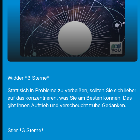
play_arrow
29.09.2025 - Ihr Horoskop
Widder *3 Sterne*
00:00
01:01
Statt sich in Probleme zu verbeißen, sollten Sie sich lieber
auf das konzentrieren, was Sie am Besten können. Das
gibt Ihnen Auftrieb und verscheucht trübe Gedanken.
Stier *3 Sterne*