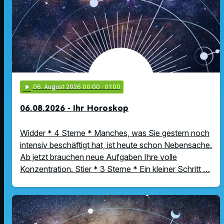
play_arrow
06
. August 2026 00:00
· 01:00
06.08.2026 - Ihr Horoskop
Widder * 4 Sterne * Manches, was Sie gestern noch
intensiv beschäftigt hat, ist heute schon Nebensache.
Ab jetzt brauchen neue Aufgaben Ihre volle
Konzentration. Stier * 3 Sterne * Ein kleiner Schritt …