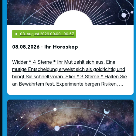
play_arrow
08
. August 2026 00:00
· 00:57
08.08.2026 - Ihr Horoskop
Widder * 4 Sterne * Ihr Mut zahlt sich aus. Eine
mutige Entscheidung erweist sich als goldrichtig und
bringt Sie schnell voran. Stier * 3 Sterne * Halten Sie
an Bewährtem fest. Experimente bergen Risiken, …