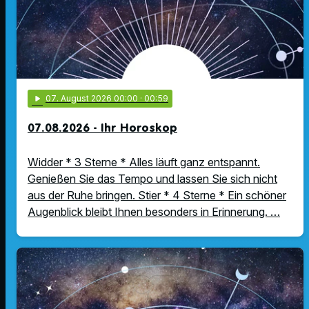
play_arrow
07
. August 2026 00:00
· 00:59
07.08.2026 - Ihr Horoskop
Widder * 3 Sterne * Alles läuft ganz entspannt.
Genießen Sie das Tempo und lassen Sie sich nicht
aus der Ruhe bringen. Stier * 4 Sterne * Ein schöner
Augenblick bleibt Ihnen besonders in Erinnerung. …