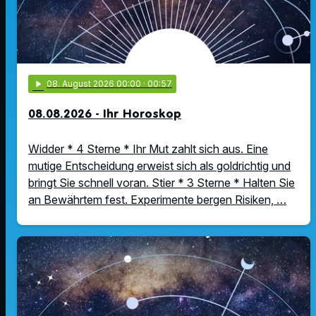
play_arrow
08
. August 2026 00:00
· 00:57
08.08.2026 - Ihr Horoskop
Widder * 4 Sterne * Ihr Mut zahlt sich aus. Eine
mutige Entscheidung erweist sich als goldrichtig und
bringt Sie schnell voran. Stier * 3 Sterne * Halten Sie
an Bewährtem fest. Experimente bergen Risiken, …