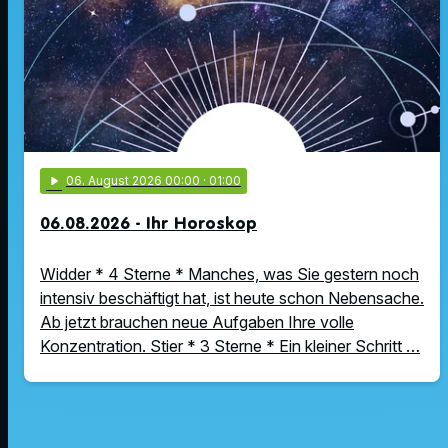
play_arrow
06
. August 2026 00:00
· 01:00
06.08.2026 - Ihr Horoskop
Widder * 4 Sterne * Manches, was Sie gestern noch
intensiv beschäftigt hat, ist heute schon Nebensache.
Ab jetzt brauchen neue Aufgaben Ihre volle
Konzentration. Stier * 3 Sterne * Ein kleiner Schritt …