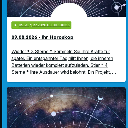
play_arrow
09
. August 2026 00:00
· 00:55
09.08.2026 - Ihr Horoskop
Widder * 3 Sterne * Sammeln Sie Ihre Kräfte für
später. Ein entspannter Tag hilft Ihnen, die inneren
Batterien wieder komplett aufzuladen. Stier * 4
Sterne * Ihre Ausdauer wird belohnt. Ein Projekt, …