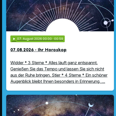
play_arrow
07
. August 2026 00:00
· 00:59
07.08.2026 - Ihr Horoskop
Widder * 3 Sterne * Alles läuft ganz entspannt.
Genießen Sie das Tempo und lassen Sie sich nicht
aus der Ruhe bringen. Stier * 4 Sterne * Ein schöner
Augenblick bleibt Ihnen besonders in Erinnerung. …