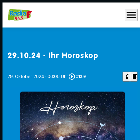
menu
29.10.24 - Ihr Horoskop
play_circle_outline
headphones
chrome_reader_mode
29. Oktober 2024
· 00:00 Uhr
01:08