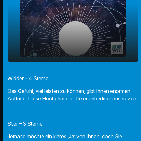
play_arrow
29.10.24 - Ihr Horoskop
Widder – 4 Sterne
00:00
01:08
Das Gefühl, viel leisten zu können, gibt Ihnen enormen
Auftrieb. Diese Hochphase sollte er unbedingt ausnutzen.
Stier – 3 Sterne
Jemand möchte ein klares ‚Ja‘ von Ihnen, doch Sie