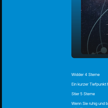
31.01.2025 
play_arrow
Horoskop
Widder 4 Sterne
Ein kurzer Tiefpunkt
Stier 5 Sterne
Wenn Sie ruhig und 