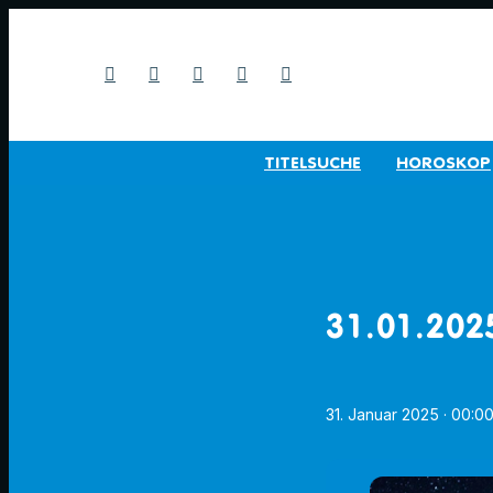
TITELSUCHE
HOROSKOP
31.01.202
31. Januar 2025
· 00:0