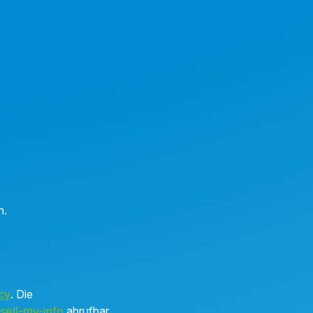
n.
cy
. Die
sell-my-info
abrufbar.