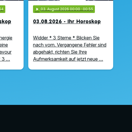
54
play_arrow
03
. August 2026 00:00
· 00:55
oskop
03.08.2026 - Ihr Horoskop
nergie
Widder * 3 Sterne * Blicken Sie
eine
nach vorn. Vergangene Fehler sind
ravour
abgehakt, richten Sie Ihre
 * 3 …
Aufmerksamkeit auf jetzt neue …