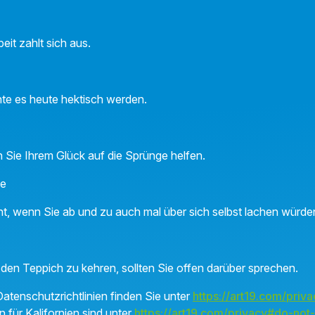
eit zahlt sich aus.
nte es heute hektisch werden.
 Sie Ihrem Glück auf die Sprünge helfen.
ne
ht, wenn Sie ab und zu auch mal über sich selbst lachen würde
 den Teppich zu kehren, sollten Sie offen darüber sprechen.
atenschutzrichtlinien finden Sie unter
https://art19.com/priva
n für Kalifornien sind unter
https://art19.com/privacy#do-not-