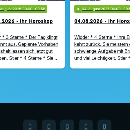
. August 2026 00:00
· 00:58
play_arrow
04
. August 2026 00:00
· 00:
.2026 - Ihr Horoskop
04.08.2026 - Ihr Hor
 * 3 Sterne * Der Tag klingt
Widder * 4 Sterne * Ihre E
nnt aus. Geplante Vorhaben
kehrt zurück. Sie meistern 
shalt lassen sich jetzt gut
schwierige Aufgabe mit B
en. Stier * 4 Sterne * Sie …
und viel Leichtigkeit. Stier