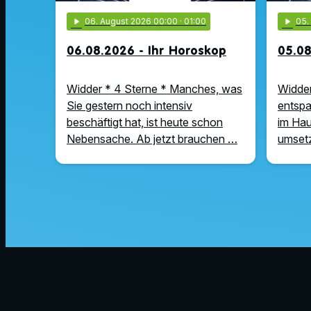
play_arrow
06
. August 2026 00:00
· 01:00
play_arrow
05
06.08.2026 - Ihr Horoskop
05.08
Widder * 4 Sterne * Manches, was
Widder
Sie gestern noch intensiv
entspa
beschäftigt hat, ist heute schon
im Hau
Nebensache. Ab jetzt brauchen …
umsetz