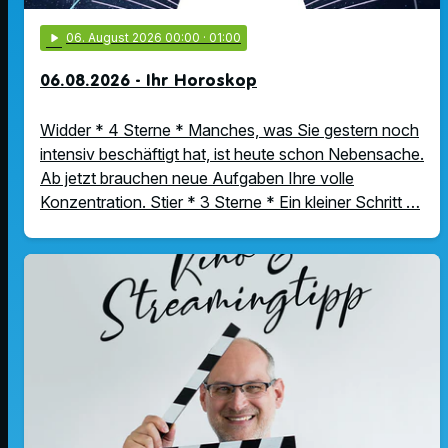
play_arrow
06
. August 2026 00:00
· 01:00
06.08.2026 - Ihr Horoskop
Widder * 4 Sterne * Manches, was Sie gestern noch
intensiv beschäftigt hat, ist heute schon Nebensache.
Ab jetzt brauchen neue Aufgaben Ihre volle
Konzentration. Stier * 3 Sterne * Ein kleiner Schritt …