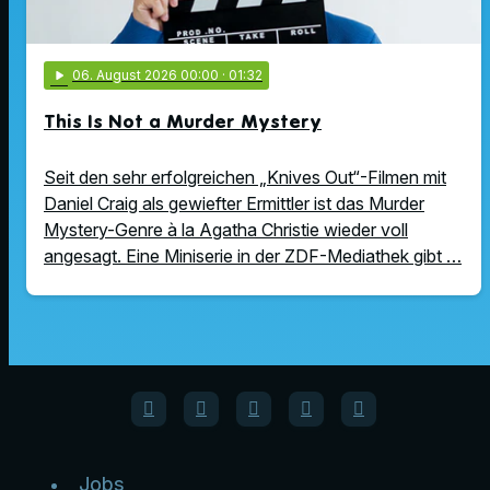
play_arrow
06
. August 2026 00:00
· 01:32
This Is Not a Murder Mystery
Seit den sehr erfolgreichen „Knives Out“-Filmen mit
Daniel Craig als gewiefter Ermittler ist das Murder
Mystery-Genre à la Agatha Christie wieder voll
angesagt. Eine Miniserie in der ZDF-Mediathek gibt …
Jobs