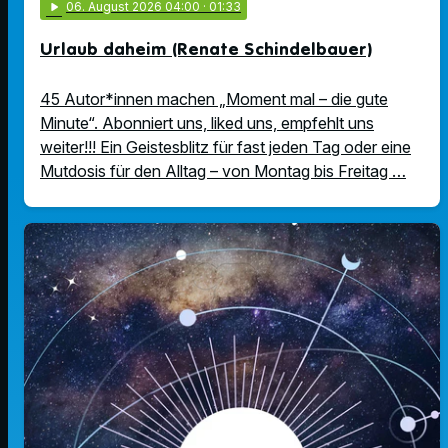
play_arrow
06
. August 2026 04:00
· 01:33
Urlaub daheim (Renate Schindelbauer)
45 Autor*innen machen „Moment mal – die gute
Minute“. Abonniert uns, liked uns, empfehlt uns
weiter!!! Ein Geistesblitz für fast jeden Tag oder eine
Mutdosis für den Alltag – von Montag bis Freitag …