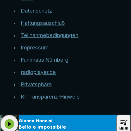
Datenschutz
Haftungsauschluß
Teilnahmebedingungen
Impressum
Funkhaus Nürnberg
radioplayer.de
Privatsphäre
KI Transparenz-Hinweis
queue_music
Gianna Nannini
play_arrow
Bello e impossibile