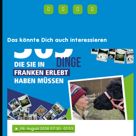
Das könnte Dich auch interessieren
play_arrow
06
. August 2026 07:30
· 01:53