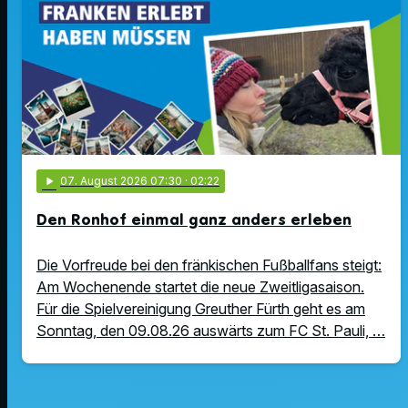
play_arrow
07
. August 2026 07:30
· 02:22
Den Ronhof einmal ganz anders erleben
Die Vorfreude bei den fränkischen Fußballfans steigt:
Am Wochenende startet die neue Zweitligasaison.
Für die Spielvereinigung Greuther Fürth geht es am
Sonntag, den 09.08.26 auswärts zum FC St. Pauli, …