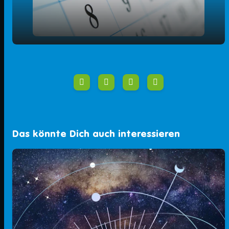
play_arrow
Änderungen November 2024
00:00
01:45
Das könnte Dich auch interessieren