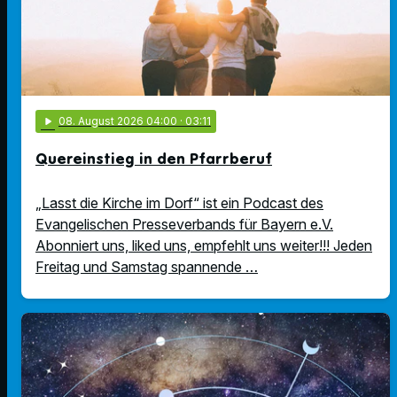
play_arrow
08
. August 2026 04:00
· 03:11
Quereinstieg in den Pfarrberuf
„Lasst die Kirche im Dorf“ ist ein Podcast des
Evangelischen Presseverbands für Bayern e.V.
Abonniert uns, liked uns, empfehlt uns weiter!!! Jeden
Freitag und Samstag spannende …