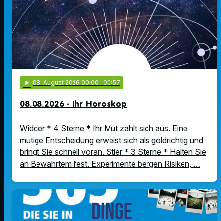
play_arrow
08
. August 2026 00:00
· 00:57
08.08.2026 - Ihr Horoskop
Widder * 4 Sterne * Ihr Mut zahlt sich aus. Eine
mutige Entscheidung erweist sich als goldrichtig und
bringt Sie schnell voran. Stier * 3 Sterne * Halten Sie
an Bewährtem fest. Experimente bergen Risiken, …