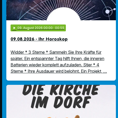
play_arrow
09
. August 2026 00:00
· 00:55
09.08.2026 - Ihr Horoskop
Widder * 3 Sterne * Sammeln Sie Ihre Kräfte für
später. Ein entspannter Tag hilft Ihnen, die inneren
Batterien wieder komplett aufzuladen. Stier * 4
Sterne * Ihre Ausdauer wird belohnt. Ein Projekt, …