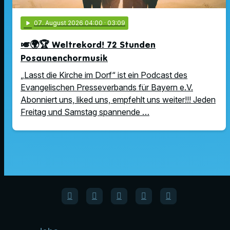
play_arrow
07
. August 2026 04:00
· 03:09
🎺🌍🏆 Weltrekord! 72 Stunden
Posaunenchormusik
„Lasst die Kirche im Dorf“ ist ein Podcast des
Evangelischen Presseverbands für Bayern e.V.
Abonniert uns, liked uns, empfehlt uns weiter!!! Jeden
Freitag und Samstag spannende …