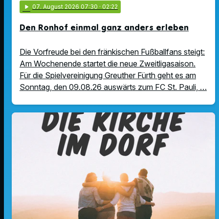
play_arrow
07
. August 2026 07:30
· 02:22
Den Ronhof einmal ganz anders erleben
Die Vorfreude bei den fränkischen Fußballfans steigt:
Am Wochenende startet die neue Zweitligasaison.
Für die Spielvereinigung Greuther Fürth geht es am
Sonntag, den 09.08.26 auswärts zum FC St. Pauli, …