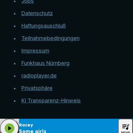
Jobs
Datenschutz
Haftungsauschluß
Teilnahmebedingungen
Impressum
Funkhaus Nürnberg
radioplayer.de
Privatsphäre
KI Transparenz-Hinweis
queue_music
Racey
play_arrow
Some girls