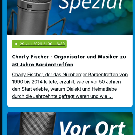
play_arrow
29
. Juli 2026 21:00
· 16:30
Charly Fischer - Organisator und Musiker zu
50 Jahre Bardentreffen
Charly Fischer, der das Nürnberger Bardentreffen von
1990 bis 2014 leitete, erzählt, wie er vor 50 Jahren
den Start erlebte, warum Dialekt und Heimatliebe
durch die Jahrzehnte gefragt waren und wie …