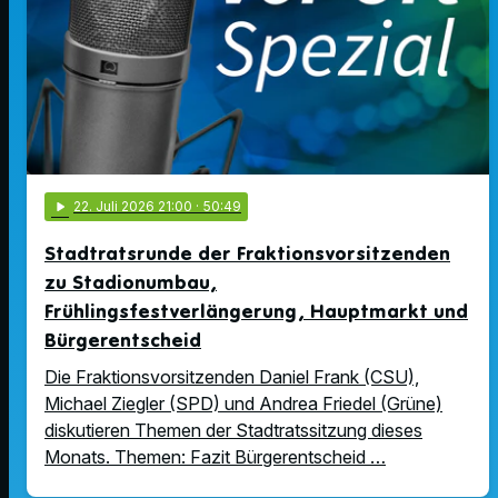
play_arrow
22
. Juli 2026 21:00
· 50:49
Stadtratsrunde der Fraktionsvorsitzenden
zu Stadionumbau,
Frühlingsfestverlängerung, Hauptmarkt und
Bürgerentscheid
Die Fraktionsvorsitzenden Daniel Frank (CSU),
Michael Ziegler (SPD) und Andrea Friedel (Grüne)
diskutieren Themen der Stadtratssitzung dieses
Monats. Themen: Fazit Bürgerentscheid …