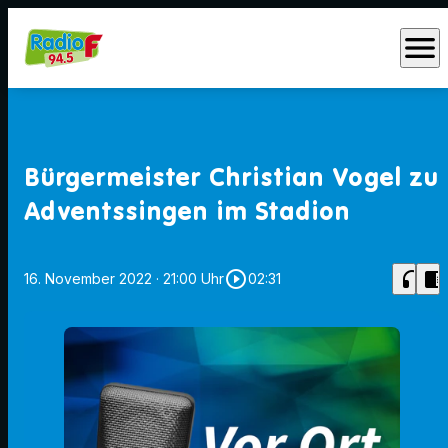
menu
Bürgermeister Christian Vogel zu
Adventssingen im Stadion
play_circle_outline
headphones
chrome_reader_mode
16. November 2022
· 21:00 Uhr
02:31