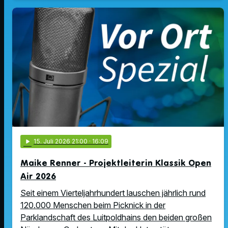
play_arrow
15
. Juli 2026 21:00
· 16:09
Maike Renner - Projektleiterin Klassik Open
Air 2026
Seit einem Vierteljahrhundert lauschen jährlich rund
120.000 Menschen beim Picknick in der
Parklandschaft des Luitpoldhains den beiden großen