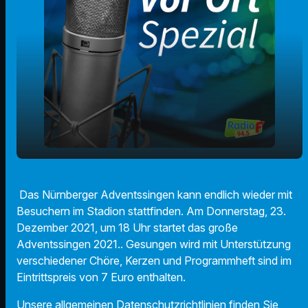
Bürgermeister Christian Vogel zu
play_arrow
Das Nürnberger Adventssingen kann endlich wieder mit
Adventssingen im Stadion
Besuchern im Stadion stattfinden. Am Donnerstag, 23.
00:00
02:31
Dezember 2021, um 18 Uhr startet das große
Adventssingen 2021.. Gesungen wird mit Unterstützung
verschiedener Chöre, Kerzen und Programmheft sind im
Eintrittspreis von 7 Euro enthalten.
Unsere allgemeinen Datenschutzrichtlinien finden Sie