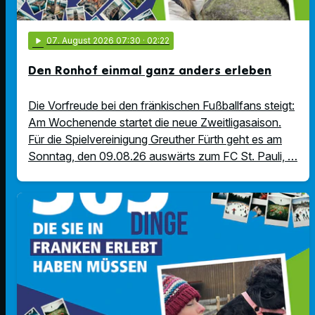
play_arrow
07
. August 2026 07:30
· 02:22
Den Ronhof einmal ganz anders erleben
Die Vorfreude bei den fränkischen Fußballfans steigt:
Am Wochenende startet die neue Zweitligasaison.
Für die Spielvereinigung Greuther Fürth geht es am
Sonntag, den 09.08.26 auswärts zum FC St. Pauli, …