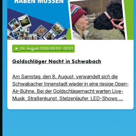
play_arrow
04
. August 2026 00:00
· 02:01
Goldschläger Nacht in Schwabach
Am Samstag, den 8. August, verwandelt sich die
Schwabacher Innenstadt wieder in eine riesige Open-
Air-Bühne. Bei der Goldschlägernacht warten Live-
Musik, Straßenkunst, Stelzenläufer, LED-Shows …