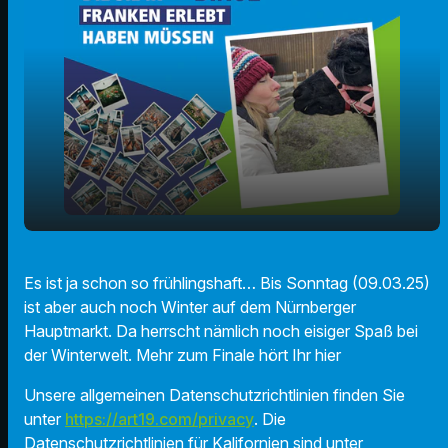
play_arrow
Das Finale der Nürnberger Winterwelt
Es ist ja schon so frühlingshaft… Bis Sonntag (09.03.25)
ist aber auch noch Winter auf dem Nürnberger
00:00
01:13
Hauptmarkt. Da herrscht nämlich noch eisiger Spaß bei
der Winterwelt. Mehr zum Finale hört Ihr hier
Unsere allgemeinen Datenschutzrichtlinien finden Sie
unter
https://art19.com/privacy
. Die
Datenschutzrichtlinien für Kalifornien sind unter