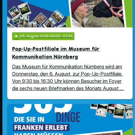
play_arrow
05
. August 2026 00:00
· 01:54
Pop-Up-Postfiliale im Museum für
Kommunikation Nürnberg
Das Museum für Kommunikation Nürnberg wird am
Donnerstag, den 6. August, zur Pop-Up-Postfiliale.
Von 9:30 bis 16:30 Uhr können Besucher im Foyer
die sechs neuen Briefmarken des Monats August …