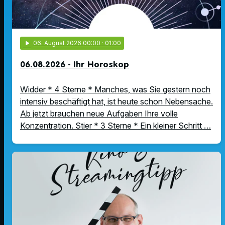
play_arrow
06
. August 2026 00:00
· 01:00
06.08.2026 - Ihr Horoskop
Widder * 4 Sterne * Manches, was Sie gestern noch
intensiv beschäftigt hat, ist heute schon Nebensache.
Ab jetzt brauchen neue Aufgaben Ihre volle
Konzentration. Stier * 3 Sterne * Ein kleiner Schritt …