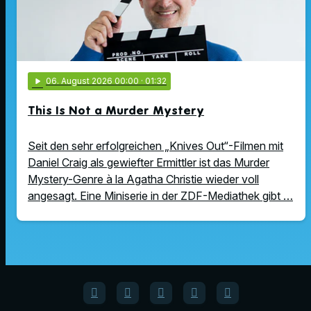
play_arrow
06
. August 2026 00:00
· 01:32
This Is Not a Murder Mystery
Seit den sehr erfolgreichen „Knives Out“-Filmen mit
Daniel Craig als gewiefter Ermittler ist das Murder
Mystery-Genre à la Agatha Christie wieder voll
angesagt. Eine Miniserie in der ZDF-Mediathek gibt …