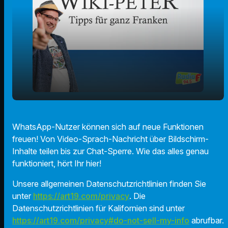
play_arrow
Das ist neu bei WhatsApp!
WhatsApp-Nutzer können sich auf neue Funktionen
freuen! Von Video-Sprach-Nachricht über Bildschirm-
00:00
02:05
Inhalte teilen bis zur Chat-Sperre. Wie das alles genau
funktioniert, hört Ihr hier!
Unsere allgemeinen Datenschutzrichtlinien finden Sie
unter
https://art19.com/privacy
. Die
Datenschutzrichtlinien für Kalifornien sind unter
https://art19.com/privacy#do-not-sell-my-info
abrufbar.