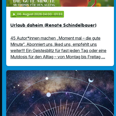
play_arrow
06
. August 2026 04:00
· 01:33
Urlaub daheim (Renate Schindelbauer)
45 Autor*innen machen „Moment mal – die gute
Minute“. Abonniert uns, liked uns, empfehlt uns
weiter!!! Ein Geistesblitz für fast jeden Tag oder eine
Mutdosis für den Alltag – von Montag bis Freitag …