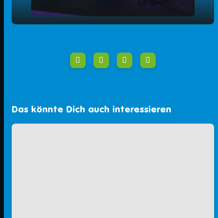
play_arrow
Das panOPTICUM in Erlangen
00:00
01:58
Das könnte Dich auch interessieren