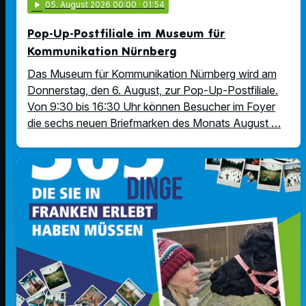
play_arrow
05
. August 2026 00:00
· 01:54
Pop-Up-Postfiliale im Museum für
Kommunikation Nürnberg
Das Museum für Kommunikation Nürnberg wird am
Donnerstag, den 6. August, zur Pop-Up-Postfiliale.
Von 9:30 bis 16:30 Uhr können Besucher im Foyer
die sechs neuen Briefmarken des Monats August …