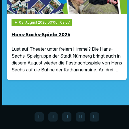
play_arrow
03
. August 2026 00:00
· 02:07
Hans-Sachs-Spiele 2026
Lust auf Theater unter freiem Himmel? Die Hans-
Sachs-Spielgruppe der Stadt Nürnberg bringt auch in
diesem August wieder die Fastnachtsspiele von Hans
Sachs auf die Bühne der Katharinenruine. An drei …