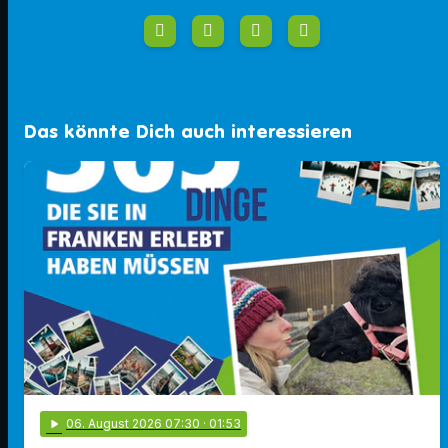
Das könnte Dich auch interessieren
play_arrow
06
. August 2026 07:30
· 01:53