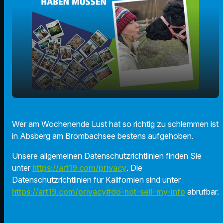
play_arrow
Das Seen.Land Food Festival
Wer am Wochenende Lust hat so richtig zu schlemmen ist
in Absberg am Brombachsee bestens aufgehoben.
00:00
00:00
Unsere allgemeinen Datenschutzrichtlinien finden Sie
unter
https://art19.com/privacy
. Die
Datenschutzrichtlinien für Kalifornien sind unter
https://art19.com/privacy#do-not-sell-my-info
abrufbar.