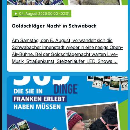
play_arrow
04
. August 2026 00:00
· 02:01
Goldschläger Nacht in Schwabach
Am Samstag, den 8. August, verwandelt sich die
Schwabacher Innenstadt wieder in eine riesige Open-
Air-Bühne. Bei der Goldschlägernacht warten Live-
Musik, Straßenkunst, Stelzenläufer, LED-Shows …