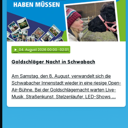
play_arrow
04
. August 2026 00:00
· 02:01
Goldschläger Nacht in Schwabach
Am Samstag, den 8. August, verwandelt sich die
Schwabacher Innenstadt wieder in eine riesige Open-
Air-Bühne. Bei der Goldschlägernacht warten Live-
Musik, Straßenkunst, Stelzenläufer, LED-Shows …