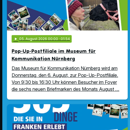
play_arrow
05
. August 2026 00:00
· 01:54
Pop-Up-Postfiliale im Museum für
Kommunikation Nürnberg
Das Museum für Kommunikation Nürnberg wird am
Donnerstag, den 6. August, zur Pop-Up-Postfiliale.
Von 9:30 bis 16:30 Uhr können Besucher im Foyer
die sechs neuen Briefmarken des Monats August …