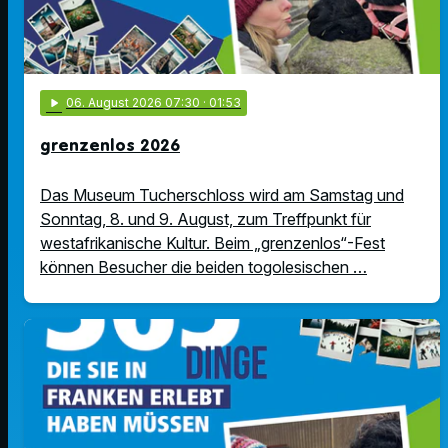
play_arrow
06
. August 2026 07:30
· 01:53
grenzenlos 2026
Das Museum Tucherschloss wird am Samstag und
Sonntag, 8. und 9. August, zum Treffpunkt für
westafrikanische Kultur. Beim „grenzenlos“-Fest
können Besucher die beiden togolesischen …