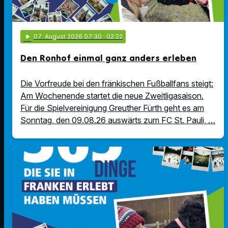
play_arrow
07
. August 2026 07:30
· 02:22
Den Ronhof einmal ganz anders erleben
Die Vorfreude bei den fränkischen Fußballfans steigt:
Am Wochenende startet die neue Zweitligasaison.
Für die Spielvereinigung Greuther Fürth geht es am
Sonntag, den 09.08.26 auswärts zum FC St. Pauli, …