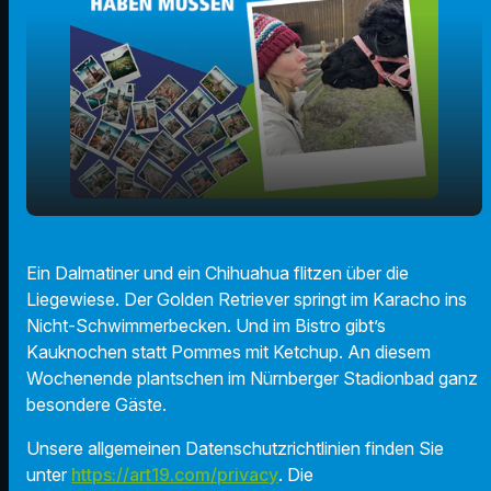
play_arrow
Den Hundebadetag besuchen
Ein Dalmatiner und ein Chihuahua flitzen über die
Liegewiese. Der Golden Retriever springt im Karacho ins
00:00
01:50
Nicht-Schwimmerbecken. Und im Bistro gibt’s
Kauknochen statt Pommes mit Ketchup. An diesem
Wochenende plantschen im Nürnberger Stadionbad ganz
besondere Gäste.
Unsere allgemeinen Datenschutzrichtlinien finden Sie
unter
https://art19.com/privacy
. Die