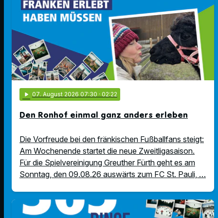
play_arrow
07
. August 2026 07:30
· 02:22
Den Ronhof einmal ganz anders erleben
Die Vorfreude bei den fränkischen Fußballfans steigt:
Am Wochenende startet die neue Zweitligasaison.
Für die Spielvereinigung Greuther Fürth geht es am
Sonntag, den 09.08.26 auswärts zum FC St. Pauli, …