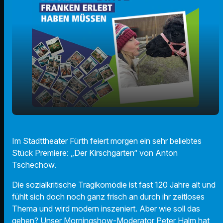
play_arrow
"Der Kirschgarten" im Stadttheater Fürth
Im Stadttheater Fürth feiert morgen ein sehr beliebtes
Stück Premiere: „Der Kirschgarten“ von Anton
00:00
01:47
Tschechow.
Die sozialkritische Tragikomödie ist fast 120 Jahre alt und
fühlt sich doch noch ganz frisch an durch ihr zeitloses
Thema und wird modern inszeniert. Aber wie soll das
gehen? Unser Morningshow-Moderator Peter Halm hat