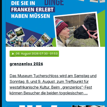
play_arrow
06
. August 2026 07:30
· 01:53
grenzenlos 2026
Das Museum Tucherschloss wird am Samstag und
Sonntag, 8. und 9. August, zum Treffpunkt für
westafrikanische Kultur. Beim „grenzenlos“-Fest
können Besucher die beiden togolesischen …