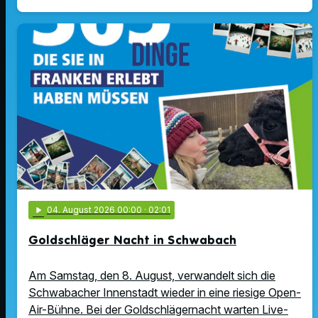
play_arrow
04
. August 2026 00:00
· 02:01
Goldschläger Nacht in Schwabach
Am Samstag, den 8. August, verwandelt sich die
Schwabacher Innenstadt wieder in eine riesige Open-
Air-Bühne. Bei der Goldschlägernacht warten Live-