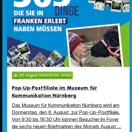
play_arrow
05
. August 2026 00:00
· 01:54
Pop-Up-Postfiliale im Museum für
Kommunikation Nürnberg
Das Museum für Kommunikation Nürnberg wird am
Donnerstag, den 6. August, zur Pop-Up-Postfiliale.
Von 9:30 bis 16:30 Uhr können Besucher im Foyer
die sechs neuen Briefmarken des Monats August …