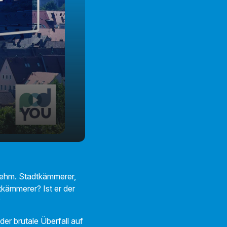
26:03
rehm. Stadtkämmerer,
tkämmerer? Ist er der
?
er brutale Überfall auf