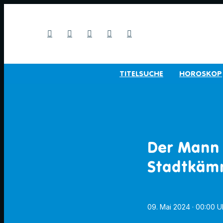
TITELSUCHE
HOROSKOP
Der Mann 
Stadtkäm
09. Mai 2024
· 00:00 U