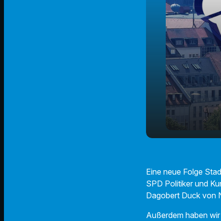
Der Mann fü
play_arrow
Stadtkämme
Eine neue Folge Stad
SPD Politiker und Ku
Dagobert Duck von Nür
Außerdem haben wir ü