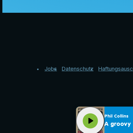
Jobs
Datenschutz
Haftungsausc
Phil Collins
play_arrow
A groovy 