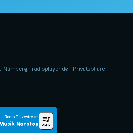
s Nürnberg
radioplayer.de
Privatsphäre
Radio F Livestream
queue_music
Musik Nonstop