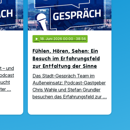
play_arrow
18
. Juni 2026 00:00
· 38:56
Fühlen, Hören, Sehen: Ein
Besuch im Erfahrungsfeld
zur Entfaltung der Sinne
t – und
Podcast
Das Stadt-Gespräch Team im
sucht
Außeneinsatz: Podcast-Gastgeber
ter …
Chris Wahle und Stefan Grundler
besuchen das Erfahrungsfeld zur …