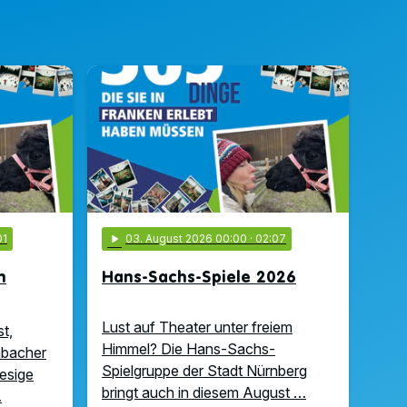
01
play_arrow
03
. August 2026 00:00
· 02:07
n
Hans-Sachs-Spiele 2026
Lust auf Theater unter freiem
t,
Himmel? Die Hans-Sachs-
abacher
Spielgruppe der Stadt Nürnberg
iesige
bringt auch in diesem August …
…