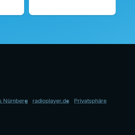
s Nürnberg
radioplayer.de
Privatsphäre