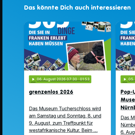
Das könnte Dich auch interessieren
play_arrow
06
. August 2026 07:30
· 01:53
play_arrow
05
grenzenlos 2026
Pop-U
Muse
Nürn
Das Museum Tucherschloss wird
am Samstag und Sonntag, 8. und
Das M
9. August, zum Treffpunkt für
Nürnbe
westafrikanische Kultur. Beim …
6. Aug