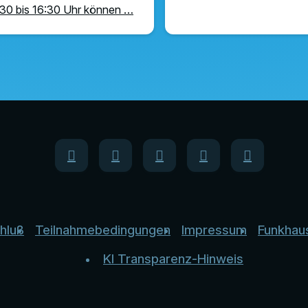
30 bis 16:30 Uhr können …
hluß
Teilnahmebedingungen
Impressum
Funkhau
KI Transparenz-Hinweis