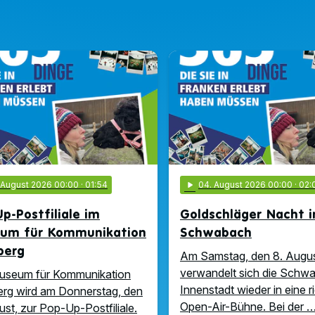
. August 2026 00:00
· 01:54
play_arrow
04
. August 2026 00:00
· 02:
p-Postfiliale im
Goldschläger Nacht i
um für Kommunikation
Schwabach
berg
Am Samstag, den 8. Augus
verwandelt sich die Schw
useum für Kommunikation
Innenstadt wieder in eine r
rg wird am Donnerstag, den
Open-Air-Bühne. Bei der 
ust, zur Pop-Up-Postfiliale.