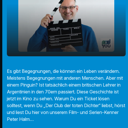
play_arrow
Der Pinguin meines Lebens
Es gibt Begegnungen, die können ein Leben verändern.
Meistens Begegnungen mit anderen Menschen. Aber mit
00:00
01:48
einem Pinguin? Ist tatsächlich einem britischen Lehrer in
Argentinien in den 70ern passiert. Diese Geschichte ist
jetzt im Kino zu sehen. Warum Du ein Ticket lösen
solltest, wenn Du „Der Club der toten Dichter“ liebst, hörst
und liest Du hier von unserem Film- und Serien-Kenner
Peter Halm…