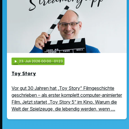
play_arrow
23
. Juli 2026 00:00
· 01:23
Toy Story
Vor gut 30 Jahren hat „Toy Story“ Filmgeschichte
geschrieben – als erster komplett computer-animierter
Film. Jetzt startet „Toy Story 5“ im Kino. Warum die
Welt der Spielzeuge, die lebendig werden, wenn …