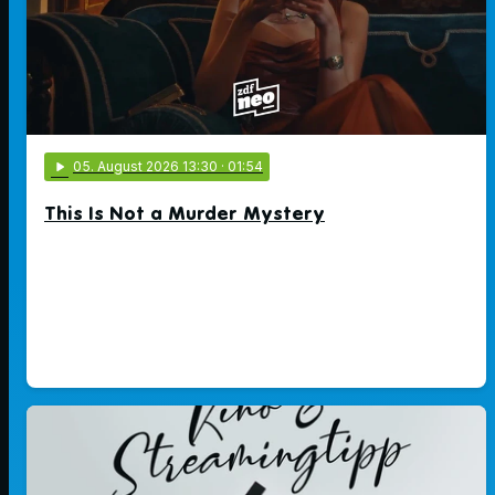
play_arrow
05
. August 2026 13:30
· 01:54
This Is Not a Murder Mystery