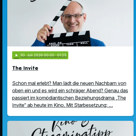
play_arrow
30
. Juli 2026 00:00
· 01:25
The Invite
Schon mal erlebt? Man lädt die neuen Nachbarn von
oben ein und es wird ein schräger Abend? Genau das
passiert im komödiantischen Beziehungsdrama „The
Invite“ ab heute im Kino. Mit Starbesetzung: …