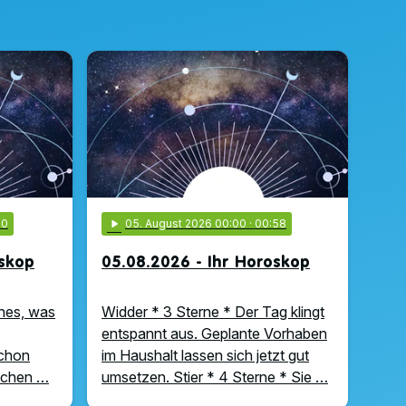
00
play_arrow
05
. August 2026 00:00
· 00:58
oskop
05.08.2026 - Ihr Horoskop
hes, was
Widder * 3 Sterne * Der Tag klingt
entspannt aus. Geplante Vorhaben
schon
im Haushalt lassen sich jetzt gut
uchen …
umsetzen. Stier * 4 Sterne * Sie …