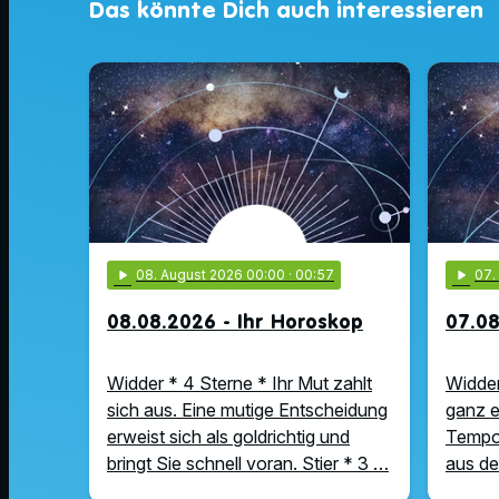
Das könnte Dich auch interessieren
play_arrow
08
. August 2026 00:00
· 00:57
play_arrow
07
08.08.2026 - Ihr Horoskop
07.08
Widder * 4 Sterne * Ihr Mut zahlt
Widder
sich aus. Eine mutige Entscheidung
ganz e
erweist sich als goldrichtig und
Tempo 
bringt Sie schnell voran. Stier * 3 …
aus de