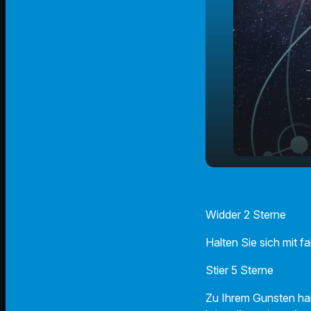
Der Radio 
play_arrow
01.06.2023
Widder 2 Sterne
Halten Sie sich mit 
Stier 5 Sterne
Zu Ihrem Gunsten hab