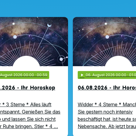
. August 2026 00:00
· 00:59
play_arrow
06
. August 2026 00:00
· 01:
.2026 - Ihr Horoskop
06.08.2026 - Ihr Hor
 * 3 Sterne * Alles läuft
Widder * 4 Sterne * Manc
ntspannt. Genießen Sie das
Sie gestern noch intensiv
und lassen Sie sich nicht
beschäftigt hat, ist heute 
r Ruhe bringen. Stier * 4 …
Nebensache. Ab jetzt bra