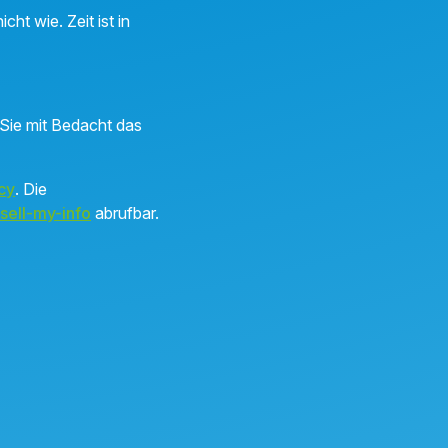
ht wie. Zeit ist in
Sie mit Bedacht das
cy
. Die
sell-my-info
abrufbar.