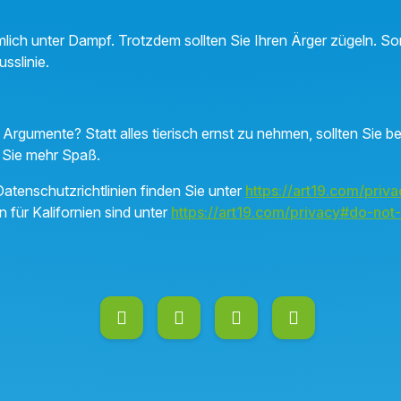
mlich unter Dampf. Trotzdem sollten Sie Ihren Ärger zügeln. So
usslinie.
Argumente? Statt alles tierisch ernst zu nehmen, sollten Sie b
 Sie mehr Spaß.
atenschutzrichtlinien finden Sie unter
https://art19.com/priva
n für Kalifornien sind unter
https://art19.com/privacy#do-not-