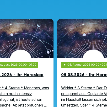
. August 2026 00:00
· 01:00
play_arrow
05
. August 2026 00:00
· 00:
.2026 - Ihr Horoskop
05.08.2026 - Ihr Hor
 * 4 Sterne * Manches, was
Widder * 3 Sterne * Der Ta
stern noch intensiv
entspannt aus. Geplante 
ftigt hat, ist heute schon
im Haushalt lassen sich jet
ache. Ab jetzt brauchen …
umsetzen. Stier * 4 Sterne