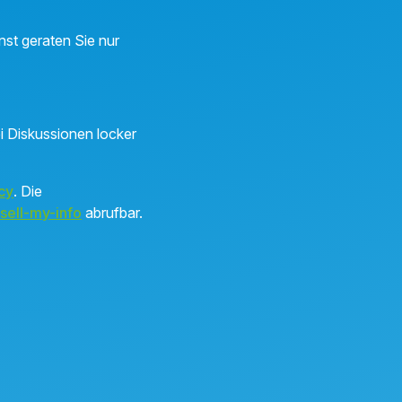
nst geraten Sie nur
ei Diskussionen locker
cy
. Die
sell-my-info
abrufbar.