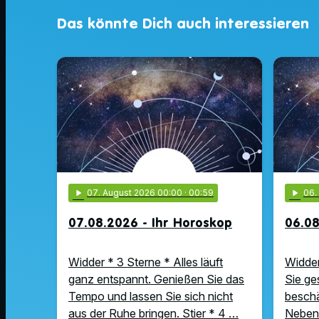
Das könnte Dich auch interessieren
play_arrow
07
. August 2026 00:00
· 00:59
play_arrow
06
07.08.2026 - Ihr Horoskop
06.08
Widder * 3 Sterne * Alles läuft
Widder
ganz entspannt. Genießen Sie das
Sie ge
Tempo und lassen Sie sich nicht
beschä
aus der Ruhe bringen. Stier * 4 …
Nebens