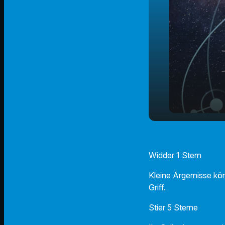
Der Radio 
play_arrow
02.05.202
Widder 1 Stern
Kleine Ärgernisse kö
Griff.
Stier 5 Sterne