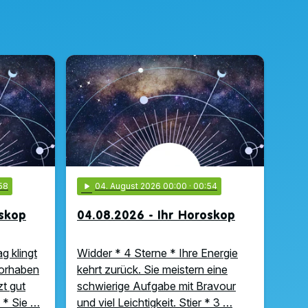
58
play_arrow
04
. August 2026 00:00
· 00:54
oskop
04.08.2026 - Ihr Horoskop
g klingt
Widder * 4 Sterne * Ihre Energie
Vorhaben
kehrt zurück. Sie meistern eine
zt gut
schwierige Aufgabe mit Bravour
 * Sie …
und viel Leichtigkeit. Stier * 3 …