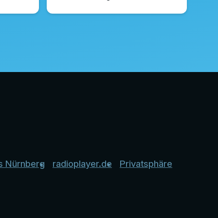
s Nürnberg
radioplayer.de
Privatsphäre