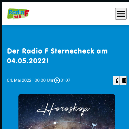
menu
Der Radio F Sternecheck am
04.05.2022!
play_circle_outline
headphones
chrome_reader_mode
04. Mai 2022
· 00:00 Uhr
01:07