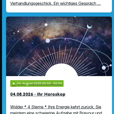
Verhandlungsgeschick. Ein wichtiges Gespräch …
play_arrow
04
. August 2026 00:00
· 00:54
04.08.2026 - Ihr Horoskop
Widder * 4 Sterne * Ihre Energie kehrt zurück. Sie
meistern eine schwierige Aufgabe mit Bravour und