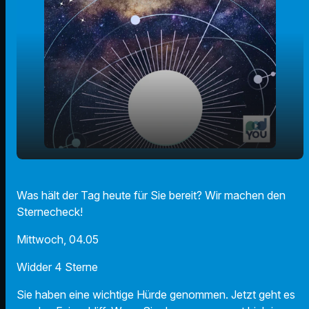
play_arrow
Der Radio F Sternecheck am 04.05.2022!
Was hält der Tag heute für Sie bereit? Wir machen den
Sternecheck!
00:00
01:07
Mittwoch, 04.05
Widder 4 Sterne
Sie haben eine wichtige Hürde genommen. Jetzt geht es